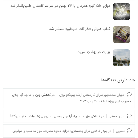
نوای «الله‌اکبر» همزمان با ۲۲ بهمن در سراسر گلستان طنین‌انداز شد
کتاب صوتی «خرافات سودآور» منتشر شد
زیارت در بهشتِ سپید
جدیدترین دیدگاه‌‌ها
مهران محمدپور سرای کارشناس ارشد بیوتکنولوژی
در
کاهش وزن با ماچا؛ آیا چای
محبوب این روزها واقعا لاغر می‌کند؟
علی احمدی
در
کاهش وزن با ماچا؛ آیا چای محبوب این روزها واقعا لاغر می‌کند؟
نسرین
در
پودر کافئین برای بدنسازی؛ مزایا، نحوه مصرف، دوز مناسب و عوارض