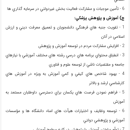
6 - تأمین موجبات و مشاركت فعاليت بخش غيردولتي در سرمايه گذاري ها
ج) آموزش و پژوهش پزشكي:
1 - تقويت جنبه هاي فرهنگي دانشجويان و تعميق معرفت ديني و ارزش
اسلامي در آنان
2 - افزايش مشاركت مردم در توسعه آموزش و پژوهش
3 - انطباق محتواي برنامه هاي درسي رشته هاي مختلف آموزشي با نيازهاي
جامعه و مقتضيات ناشي از توسعه علوم و فناوري
4 - بهبود شاخص هاي كيفي و كمي آموزش به ويژه در آموزش هاي
كارشناسي ارشد و بالاتر
5 - فراهم نمودن فرصت هاي يكسان براي دسترسي داوطلبان مستعد به
آموزش
6 - توسعه وظايف و اختيارات هیأت هاي امناء دانشگاه ها و مؤسسات
آموزشي و پژوهشي دولتي
7 - توأم ساختن آموزش با پژوهش در كليه سطوح آموزشي