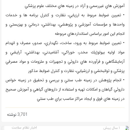
آموزش هاي غيررسمي و آزاد در زمينه هاي مختلف علوم پزشكي
• تعيين ضوابط مربوط به ارزيابي، نظارت و كنترل برنامه ها و خدمات
واحدها و مؤسسات آموزشي و پژوهشي، بهداشتي، درماني و بهزيستي و
انجام اين امور براساس استانداردهاي مربوطه
• تعيين ضوابط مربوط به ورود، ساخت، نگهداري، صدور، مصرف و انهدام
مواد اوليه بيولوژيك مخدر، خوراكي، آشاميدني، بهداشتي، آرايشي و
آزمايشگاهي و فرآورده هاي داروئي و تجهيزات و ملزومات و مواد مصرفي
پزشكي و توانبخشي و ارزشيابي، نظارت و كنترل ضوابط مذكور
• انجام پژوهش در زمينه طب سنتي و بررسي و تحقيق در زمينه خواص
داروئي گياهان و امكانات تهيه و استفاده از داروهاي گياهي و آموزش صحيح
در زمينه هاي فوق و ايجاد مراكز مناسب براي طب سنتي
3,701 نوشته
1 سال پیش
اخبار نظام سلامت