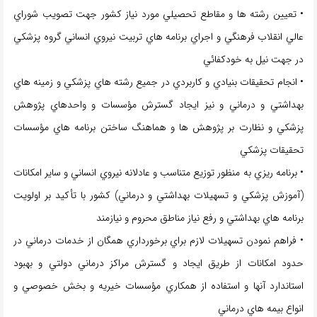
• تعيين رشته ها و مقاطع تحصيلي مورد نياز كشور جهت تصويب شوراي
عالي انقلاب فرهنگي و اجراي برنامه هاي تربيت نيروي انساني گروه پزشكي
در جهت نيل به خودكفائي
• انجام تحقيقات بنيادي و كاربردي در جميع رشته هاي پزشكي و زمينه هاي
بهداشتي و درماني و نيز ايجاد گسترش مؤسسات و واحدهاي پژوهش
پزشكي و نظارت بر پژوهش ها و هماهنگ ساختن برنامه هاي مؤسسات
تحقيقات پزشكي
• برنامه ريزي به منظور توزيع متناسب و عادلانه نيروي انساني و ساير امكانات
(آموزش پزشكي و تسهيلات بهداشتي و درماني) كشور با تأکید بر اولويت
برنامه هاي بهداشتي و رفع نياز مناطق محروم و نيازمند
• فراهم نمودن تسهيلات لازم براي برخورداري همگان از خدمات درماني در
حدود امكانات از طريق ايجاد و گسترش مراكز درماني دولتي و بهبود
استاندارد آنها و استفاده از همكاري مؤسسات خيريه و بخش خصوصي و
انواع بيمه هاي درماني