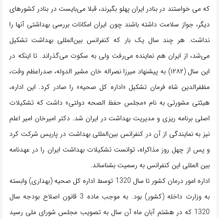
که می خواستند در بنادر ایران پهلو بگیرند، قبلا می‌بایست در بنادر کشورهای
دیگر، جواز سلامت داشته باشند چون ایران امکانات بررسی بهداشتی آنها را
نداشت. هر چند سال یک بار که کنفرانس بین‌المللى بهداشت تشکیل
می‌شد، از ایران هم نماینده می‌رفت ولى به سکوت می‌گذراند. تا اینکه در
این سال (۱۲۸۲) به پیشنهاد میرزا نصراله خان مشیر الدوله، صدراعظم وقت،
مظفرالدین شاه فرمان تشکیل «اداره کل صحیه» را صادر کرد. این اداره،
هیئتی مشورتى به نام «مجلس حفظ الصحه دولتى» داشت که تشکیلات
اصلی برنامه ریزی و مدیریت بهداشت در ایران شد. دکتر امیرخان امیر اعلم
نیز به نمایندگی از آن در کنفرانس بین‌المللى بهداشت در پاریس شرکت کرد
و پس از چهل روز مذاکراه، توانست تشکیلات بهداشت ایران را در عهدنامه
بین المللی این کنفرانس به رسمیت بشناساند.
اداره امور درمان کشور تا سال 1320 توسط اداره کل صحیه (بهداری) وابسته
به وزارت داخله (کشور) بود. به موجب ماده 3 قانون اصلاح بودجه سال
1320 که در هشتم آبان ماه آن سال به تصویب مجلس شورای ملی رسید