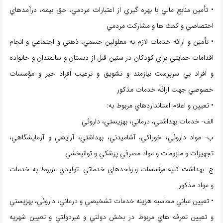
• تأمین منابع مالي با بهره گيري از اعتبارات مردمي، حق بيمه، درآمدهاي
اختصاصي و كمك ها و مشاركت مردمي
• تأمین و ارائه خدمات لازم به معلولين جسمي، ذهني و اجتماعي و انجام
اقدامات حمايتي براي كودكان در سنين قبل از دبستان و سالمندان و خانواده
و افراد بي سرپرست نيازمند و تشويق و ترغيب افراد خير و مؤسسات
خصوصي جهت ارائه خدمات مذكور
• تعيين و اعلام استانداردهاي مربوط به:
الف- خدمات بهداشتي، درماني، بهزيستي، داروئي
ب- مواد داروئي، خوراكي، آشاميدني، بهداشتي، آرايشي و آزمايشگاهي،
تجهيزات و ملزومات و مواد مصرفي پزشكي و توانبخشي
ج- بهداشت كليه مؤسسات و واحدهاي خدماتي- توليدي مربوط به خدمات
و مواد مذكور
• تعيين مباني محاسبه هزينه خدمات تشخيصي و درماني، داروئي، بهزيستي
و تعيين تعرفه هاي مربوط در بخش دولتي و غيردولتي و تعيين شهريه