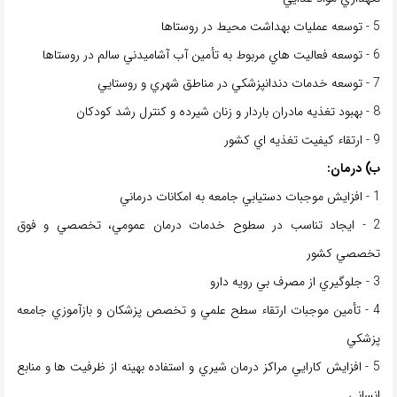
5 - توسعه عمليات بهداشت محيط در روستاها
6 - توسعه فعاليت هاي مربوط به تأمین آب آشاميدني سالم در روستاها
7 - توسعه خدمات دندانپزشكي در مناطق شهري و روستايي
8 - بهبود تغذيه مادران باردار و زنان شيرده و كنترل رشد كودكان
9 - ارتقاء كيفيت تغذيه اي كشور
ب) درمان:
1 - افزايش موجبات دستيابي جامعه به امكانات درماني
2 - ايجاد تناسب در سطوح خدمات درمان عمومي، تخصصي و فوق
تخصصي كشور
3 - جلوگيري از مصرف بي رويه دارو
4 - تأمین موجبات ارتقاء سطح علمي و تخصص پزشكان و بازآموزي جامعه
پزشكي
5 - افزايش كارايي مراكز درمان شيري و استفاده بهينه از ظرفيت ها و منابع
انساني