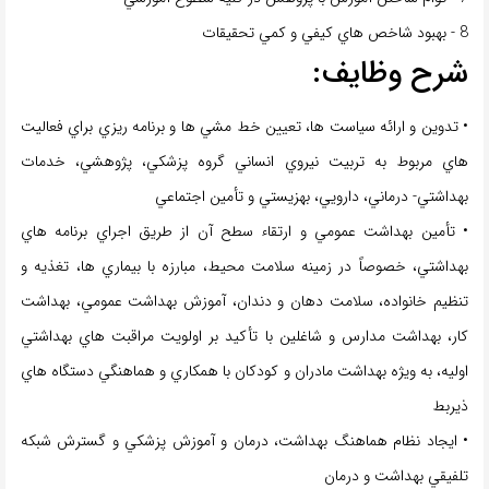
8 - بهبود شاخص هاي كيفي و كمي تحقيقات
شرح وظايف:
• تدوين و ارائه سياست ها، تعيين خط مشي ها و برنامه ريزي براي فعاليت
هاي مربوط به تربيت نيروي انساني گروه پزشكي، پژوهشي، خدمات
بهداشتي- درماني، دارويي، بهزيستي و تأمین اجتماعي
• تأمین بهداشت عمومي و ارتقاء سطح آن از طريق اجراي برنامه هاي
بهداشتي، خصوصاً در زمينه سلامت محيط، مبارزه با بيماري ها، تغذيه و
تنظيم خانواده، سلامت دهان و دندان، آموزش بهداشت عمومي، بهداشت
كار، بهداشت مدارس و شاغلين با تأکید بر اولويت مراقبت هاي بهداشتي
اوليه، به ويژه بهداشت مادران و كودكان با همكاري و هماهنگي دستگاه هاي
ذيربط
• ايجاد نظام هماهنگ بهداشت، درمان و آموزش پزشكي و گسترش شبكه
تلفيقي بهداشت و درمان