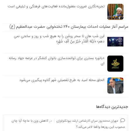
تجربه‌نگاری ضرورت مغفول‌مانده فعالیت‌های فرهنگی و تبلیغی است
مراسم آغاز عملیات احداث بیمارستان ۲۴۰ تختخوابی حضرت عبدالعظیم (ع)
این شب های تا سحر روشن را به هیچ شب و روز و ساعتی نمی
دهم؛ «لَیْلَهُ الْقَدْرِ خَیْرٌ مِنْ اَلْفِ شَهْرٍ»
«بانور» بستری برای توانمندسازی بانوان کنشگر در عرصه جهاد رسانه
ای
الحاق محله امید به طرح تفصیلی شهر گناوه پیگیری می‌شود
جدیدترین دیدگاه‌‌ها
مهران محمدپور سرای کارشناس ارشد بیوتکنولوژی
در
کاهش وزن با ماچا؛ آیا چای
محبوب این روزها واقعا لاغر می‌کند؟