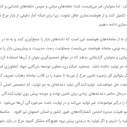
رد. لذا متولیان امر می‌بایست ابتدا حلقه‌های میانی و سپس حلقه‌های ابتدایی و انت
 تکمیل کنند و از هوشمندسازی غافل نشوند، زیرا برای اینکه آمار دقیقی از بازار مرغ د
دسازی ادامه دهیم.
 ما از سامانه‌های هوشمند این است که داده‌های بازار را جمع‌آوری کنند و به ما در 
به نوعی سامانه هوشمند می‌بایست مسئولیت رصد، مدیریت و پیش‌بینی بازار را به 
ولتی و متولیان گزارشاتی بدهد که در موقع تصمیم‌گیری بتوان از آن‌ها استفاده کرد.
به جز تولید داشته باشد. جمشید اسکندری، معاون توسعه بازرگانی جهاد کشاورزی اس
ر بتوانیم کل زنجیره تامین مرغ از مزرعه تا سفره را در قالب سامانه رهتاب تعریف کن
ت حل خواهدشد. تولیدکنندگان نباید دغدغه‌ای به جز تولید، که تخصص اصلی آن
ا درحال حاضر دغدغه‌های زیادی برای تامین نهاده و جوجه پیش روی تولیدکنندگان قر
را درگیر موضوعات غیر تولید می‌کند و در نهایت باعث سرخوردگی آن‌ها می‌شود. د
 هیئت مدیره انجمن کشتارگاه‌های طیور کشور و استان اصفهان نیز افزود: متاسفانه
ید را داریم، و اگر تولید به درستی پیش برود هیچ‌گاه مشکل کمبود مرغ در بازار نخ