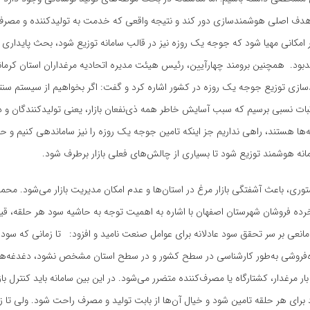
ز هدف اصلی هوشمندسازی دور کند و نتیجه واقعی که خدمت به تولیدکننده و مصرف
امکانی مهیا شود که جوجه یک روزه نیز در قالب سامانه توزیع شود، بحث پایداری د
دبود. همچنین برومند چهارآیین، رئیس هیئت مدیره اتحادیه مرغداران استان کرمانش
زی توزیع جوجه یک روزه در کشور اشاره کرد و گفت: اگر بخواهیم از سیستم سنتی
بات نسبی برسیم که سبب آسایش خاطر همه ذی‌نفعان بازار، یعنی تولیدکنندگان و
نه‌ها هستند، راهی نداریم جز اینکه تامین جوجه یک روزه را نیز ساماندهی کنیم و حت
مانه هوشمند توزیع شود تا بسیاری از چالش‌های فعلی بازار برطرف شود.
ری، باعث آشفتگی بازار مرغ در استان‌ها و عدم امکان مدیریت بازار می‌شود. محم
رده فروشان شهرستان اصفهان با اشاره به اهمیت توجه به حاشیه سود هر حلقه، ق
انعی بر سر تحقق سود عادلانه برای عوامل صنعت نامید و افزود: تا زمانی که سود 
‌ه‌فروشی به‌طور کارشناسی در سطح کشور و در سطح استان مشخص نشود، دغدغه‌های
ار مرغدار، کشتارگاه یا مصرف‌کننده متضرر می‌شود. در این بین سامانه باید کنترل با
د برای هر حلقه تامین شود و خیال آن‌ها از بابت تولید و مصرف راحت شود. ولی تا ز