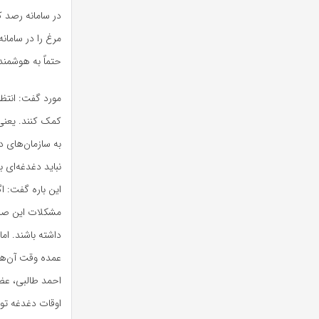
در سامانه رصد ک
مرغ را در سامانه
حتماً به هوشمن
مورد گفت: انتظار
کمک کنند. یعنی 
به سازمان‌های د
نباید دغدغه‌ای 
این باره گفت: اگ
مشکلات این صنع
داشته باشند. ام
عمده وقت آن‌ها 
احمد طالبی، عضو
اوقات دغدغه تول