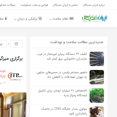
درباره ایران مدیکال
تماس با ایران مدیکال
قوانین و سلب مسئولیت
سوالات متداول
نظام سلامت
پزشکی و درمان
سلا
جدیدترین مطالب سلامت و بهداشت
به
کشف ۶۹ دستگاه رمزارز غیرمجاز در غرب
برگزاری میز
مازندران؛ خاموشی برق کمتر شد
نویس
حضور مستمر پلیس در مسیرهای منتهی
پایگ
به مهران تصادفات را کاهش داد
2 سال پیش
اختصاص ۲۰ میلیارد تومان برای تکمیل
ایستگاه پمپاژ بدره
مولوی بندار: جایگاه CNG در جاسک
راه‌اندازی شود