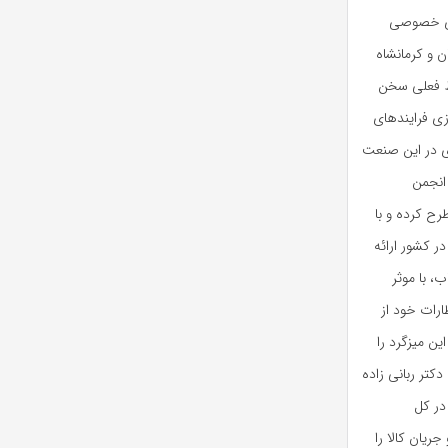
های خصوصی
 و کرمانشاه
یط فعلی سخن
زی فرایندهای
ری در این صنعت
انجمن
رح کرده و با
 کشور ارائه
، با موثر
ارات خود از
ن میزگرد را
کتر ربانی زاده
است که در کل
ریان کالا را