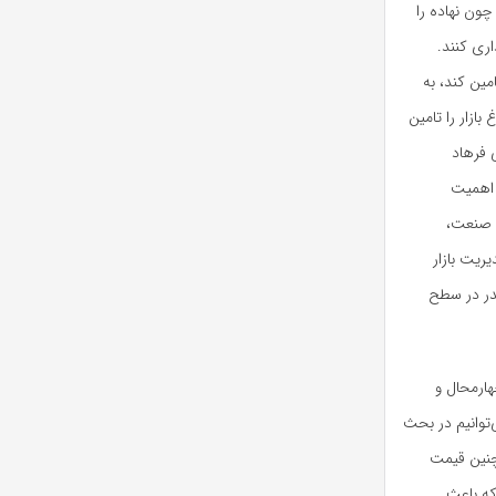
چون نهاده را
اری کنند.
مین کند، به
بازار را تامین
 فرهاد
 اهمیت
 صنعت،
یریت بازار
در در سطح
ارمحال و
‌توانیم در بحث
چنین قیمت
که باعث