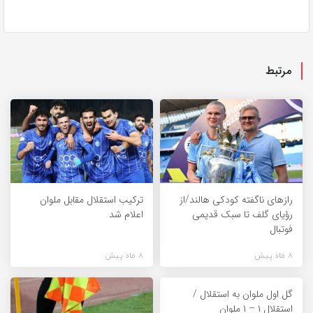
مرتبط
راز‌های ناگفته کودکی هالند/از
ترکیب استقلال مقابل ملوان
رؤیای گلف تا سبک قدیمی
اعلام شد
فوتبال
8 ماه پیش
8 ماه پیش
گل اول ملوان به استقلال /
استقلال ۱ – ۱ ملوان