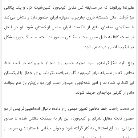
علیرضا بیرانوند که در مسابقه قبل مقابل کیپ‌ورد کلین‌شیت کرد و یک پنالتی
نیز گرفت، مثل همیشه درون چارچوب دروازه ایران حضور دارد و تلاش می‌کند
با عملکردی مطمئن مانع از شکست ایران مقابل ازبکستان شود. او در فینال
تورنمنت کافا به دلیل محرومیت باشگاهی حضور نداشت، اما حالا بدون مشکل
در ترکیب اصلی دیده می‌شود.
زوج تازه شکل‌گرفته‌ی سید مجید حسینی و شجاع خلیل‌زاده در قلب خط
دفاعی که در مسابقه برابر کیپ‌ورد گلی دریافت نکردند، برای جدال با ازبکستان
نیز انتخاب شده‌اند و امیر قلعه‌نویی امیدوار است این دو بازیکن باز هم بتوانند
مانع از گلزنی مهاجمان حریف شوند.
در سمت راست خط دفاعی تغییر مهمی رخ داده؛ دانیال اسماعیلی‌فر پس از دو
حضور ثابت مقابل تانزانیا و کیپ‌ورد، این بار به نیمکت منتقل شده تا صالح
حردانی، مدافع استقلال به کار گرفته شود و دوئل جذابی با ستاره‌های حریف از
جمله اوستون اورونوف داشته باشد.