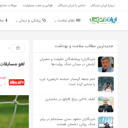
درباره ایران مدیکال
تماس با ایران مدیکال
قوانین و سلب مسئولیت
سوالات متداول
نظام سلامت
پزشکی و درمان
سلا
جدیدترین مطالب سلامت و بهداشت
خبرنگاران؛ پیشاهنگان حقیقت و سفیران
لغو مسابقات 
آرامش در میدان جنگ روایت‌ها
نویس
امام جمعه گرمسار: حماسه «اربعین» غرب
2 سال پیش
را متحیر کرده است
کشف ۲۵تن برنج قاچاق در دشتیاری
خبرنگاران متعهد سدی مستحکم در برابر
جنگ روانی دشمنان هستند