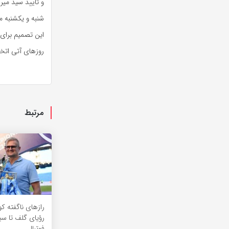
و تایید سید میر
شنبه و یکشنبه مورخ ششم و 
این تصمیم برای 
روزهای آتی اتخا
مرتبط
راز‌های ناگفته ک
رؤیای گلف تا س
فوتبال