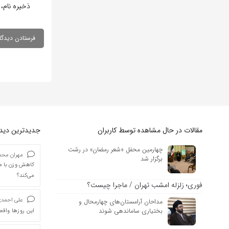
ذخیره نام، 
مقالات در حال مشاهده توسط کاربران
جدیدترین دیدگا
چهارمین محفل «شعر رمضان» در رشت
مهران محمد
برگزار شد
کاهش وزن با ما
می‌کند؟
فوری؛ زلزله امشب تهران / ماجرا چیست؟
علی احمد
مداحان آرامستان‌های چهارمحال و
بختیاری ساماندهی شوند
این روزها واقعا