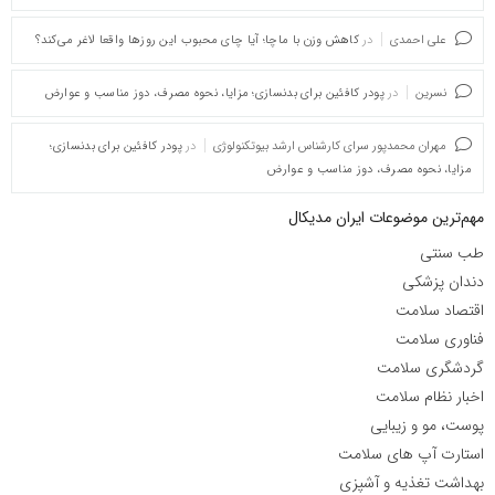
علی احمدی
در
کاهش وزن با ماچا؛ آیا چای محبوب این روزها واقعا لاغر می‌کند؟
نسرین
در
پودر کافئین برای بدنسازی؛ مزایا، نحوه مصرف، دوز مناسب و عوارض
مهران محمدپور سرای کارشناس ارشد بیوتکنولوژی
در
پودر کافئین برای بدنسازی؛
مزایا، نحوه مصرف، دوز مناسب و عوارض
مهم‌ترین موضوعات ایران مدیکال
طب سنتی
دندان پزشکی
اقتصاد سلامت
فناوری سلامت
گردشگری سلامت
اخبار نظام سلامت
پوست، مو و زیبایی
استارت آپ های سلامت
بهداشت تغذیه و آشپزی