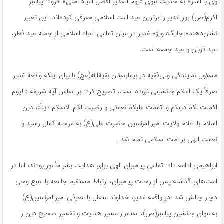
وی با اشاره به حدیث نبوی «یوم الغدیر افضل اعیاد امتی» افزود: پیامبر
اکرم(ص) روز غدیر را برترین عید امت اسلامی معرفی کرده‌اند. این تعبیر
نشان‌دهنده جایگاه ویژه غدیر در میان تمامی اعیاد اسلامی از جمله عید فطر،
عید قربان و عید جمعه است.
مسئول نمایندگی ولی‌فقیه در بیمارستان بقیةالله(عج) با بیان اینکه واقعه غدیر
صرفاً یک اعلام جانشینی نبوده است، تصریح کرد: بر اساس آیه شریفه «الیوم
اکملت لکم دینکم و اتممت علیکم نعمتی و رضیت لکم الاسلام دیناً»، دین
اسلام با اعلام ولایت امیرالمؤمنین حضرت علی(ع) به مرحله کمال رسید و
نعمت الهی بر امت اسلامی تمام شد.
ابراهیمی ادامه داد: تمامی پیامبران الهی برای هدایت بشر مأمور بودند، اما در
امت‌های گذشته پس از رحلت پیامبران، ارتباط مستقیم جامعه با منبع وحی
دچار چالش شد. در واقعه غدیر، خداوند متعال با معرفی امیرالمؤمنین(ع)
به‌عنوان جانشین پیامبر(ص)، استمرار مسیر هدایت و تفسیر صحیح دین را