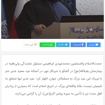
بازدید 119
توییتر
فیسبوک
تلگرام
واتساپ
کپی لینک
حجت‌الاسلام والمسلمین محمدمهدی ابراهیمی مسئول نمایندگی ولی‌فقیه در
بیمارستان بقیةالله(عج) در گفتگو با خبرنگار مهر، در آستانه عید سعید غدیر خم
با تبریک این عید بزرگ به مسلمانان جهان، اظهار کرد: عید غدیر تنها متعلق به
شیعیان نیست، بلکه واقعه‌ای بزرگ در تاریخ اسلام است که بسیاری از برادران
اهل سنت نیز با تأسی به سیره پیامبر اکرم(ص)، آن را گرامی می‌دارند.