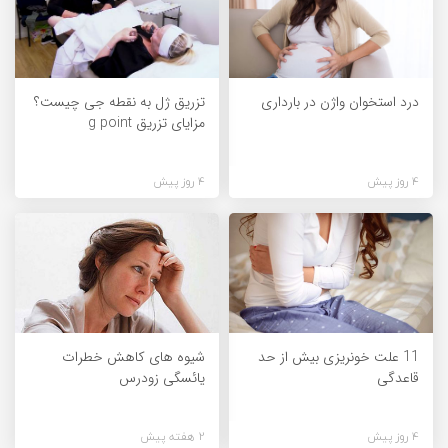
درد استخوان واژن در بارداری
تزریق ژل به نقطه جی چیست؟
مزایای تزریق g point
4 روز پیش
4 روز پیش
11 علت خونریزی بیش از حد
شیوه های کاهش خطرات
قاعدگی
یائسگی زودرس
4 روز پیش
2 هفته پیش