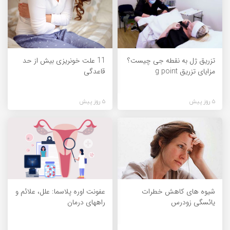
تزریق ژل به نقطه جی چیست؟
11 علت خونریزی بیش از حد
مزایای تزریق g point
قاعدگی
5 روز پیش
5 روز پیش
شیوه های کاهش خطرات
عفونت اوره پلاسما: علل، علائم و
یائسگی زودرس
راههای درمان