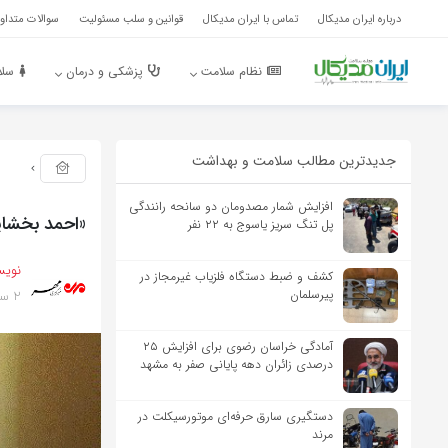
درباره ایران مدیکال
تماس با ایران مدیکال
قوانین و سلب مسئولیت
سوالات متداول
نظام سلامت
پزشکی و درمان
سلا
جدیدترین مطالب سلامت و بهداشت
افزایش شمار مصدومان دو سانحه رانندگی
«احمد بخشای
پل تنگ سریز یاسوج به ۲۲ نفر
نویس
کشف و ضبط دستگاه فلزیاب غیرمجاز در
2 سال پیش
پیرسلمان
آمادگی خراسان رضوی برای افزایش ۲۵
درصدی زائران دهه پایانی صفر به مشهد
دستگیری سارق حرفه‌ای موتورسیکلت در
مرند