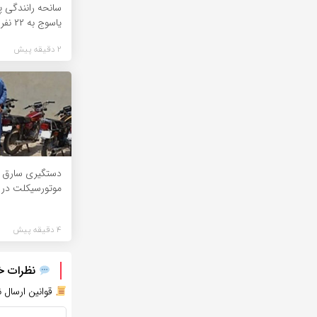
سانحه رانندگی پ
یاسوج به ۲۲ نفر
2 دقیقه پیش
دستگیری سارق ح
موتورسیکلت در 
4 دقیقه پیش
نظرات خود
قوانین ارسال ن