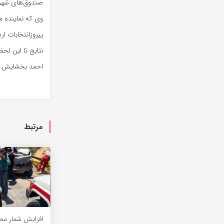
صندوق‌های شهری
وی که نماینده م
پیروزانتخابات ا
نتایج تا این لحظ
احمد بخشایش اردستانی ۹ هزار و ۵۴۹ رأی و سید صادق طب
مرتبط
افزایش شمار مص