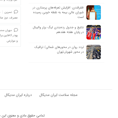
ظفرقندی: افزایش تعرفه‌های پرستاری در
شورای عالی بیمه به نقطه خوبی رسیده
نسرین
د
است
مصرف، دوز من
نتایج و جدول رده‌بندی لیگ برتر والیبال
مهران محمد
در پایان هفته هفدهم
پودر کافئین بر
و عوارض
تردد روان در محورهای شمالی/ ترافیک
در محور شهریار_تهران
مجله سلامت ایران مدیکال
درباره ایران مدیکال
تمامی حقوق مادی و معنوی این سای