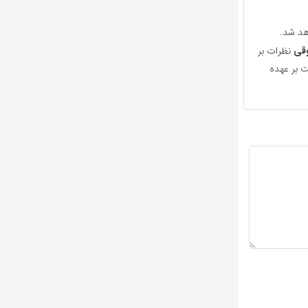
هد شد.
قی
نظرات بر
 بر عهده