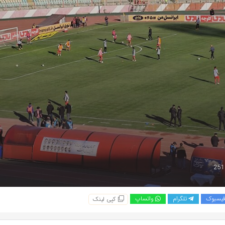
یسبوک
تلگرام
واتساپ
کپی لینک