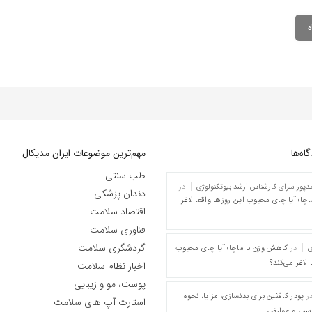
ه‌‌ها
مهم‌ترین موضوعات ایران مدیکال
طب سنتی
پور سرای کارشناس ارشد بیوتکنولوژی
در
دندان پزشکی
چا؛ آیا چای محبوب این روزها واقعا لاغر
اقتصاد سلامت
فناوری سلامت
گردشگری سلامت
ی
در
کاهش وزن با ماچا؛ آیا چای محبوب
 لاغر می‌کند؟
اخبار نظام سلامت
پوست، مو و زیبایی
ر
پودر کافئین برای بدنسازی؛ مزایا، نحوه
استارت آپ های سلامت
اسب و عوارض