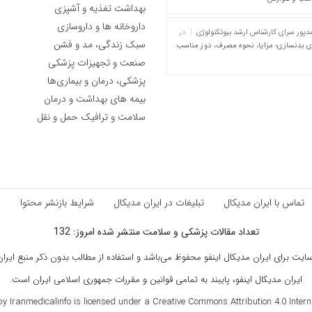
بهداشت تغذیه و آشپزی
داروخانه ها و داروسازی
پور سرای کارشناس ارشد بیوتکنولوژی
در
سبک زندگی، مد و فشن
ای بدنسازی؛ مزایا، نحوه مصرف، دوز مناسب
صنعت و تجهیزات پزشکی
پزشکی، درمان و بیماری‌ها
بیمه های بهداشت و درمان
سلامت و ترافیک حمل و نقل
تماس با ایران مدیکال
تبلیغات در ایران مدیکال
شرایط بازنشر محتوا
ق
تعداد مقالات پزشکی و سلامت منتشر شده امروز: 132
ت برای ایران مدیکال اینفو محفوظ می‌باشد و استفاده از مطالب بدون ذکر منبع ایران م
ایران مدیکال اینفو، پایبند به تمامی قوانین و مقررات جمهوری اسلامی ایران است.
by Iranmedicalinfo is licensed under a Creative Commons Attribution 4.0 Internat