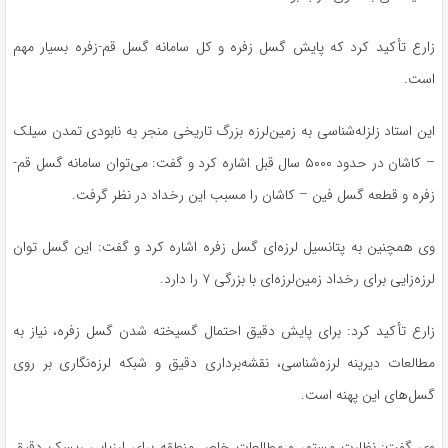
زارع تأکید کرد که پایش گسل
زفره
و کل سامانه گسل قم-زفره بسیار مهم
است.
این استاد زلزله‌شناسی به زمین‌لرزه بزرگ تاریخی منجر به نابودی تمدن
سیلک
– کاشان در حدود ۵۰۰۰ سال قبل اشاره کرد و گفت: می‌توان سامانه گسل قم-
زفره و قطعه گسل فین – کاشان را مسبب این رخداد در نظر گرفت.
وی همچنین به پتانسیل لرزه‌ای گسل
زفره
اشاره کرد و گفت: این گسل توان
لرزه‌زایی
برای رخداد زمین‌لرزه‌ای با بزرگی ۷ را دارد.
زارع تأکید کرد: برای پایش دقیق احتمال گسیخته شدن گسل
زفره
، نیاز به
مطالعات دیرینه لرزه‌شناسی، نقشه‌برداری دقیق و شبکه لرزه‌نگاری بر روی
گسل‌های این پهنه است.
وی گفت: نظارت مستمر و مطالعات خاص منطقه برای ارزیابی ریسک دقیق