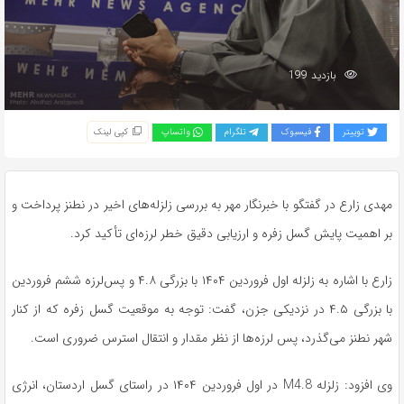
بازدید 199
توییتر
فیسبوک
تلگرام
واتساپ
کپی لینک
مهدی زارع در گفتگو با خبرنگار مهر به بررسی زلزله‌های اخیر در نطنز پرداخت و
بر اهمیت پایش گسل
زفره
و ارزیابی دقیق خطر لرزه‌ای تأکید کرد.
زارع با اشاره به زلزله اول فروردین ۱۴۰۴ با بزرگی ۴.۸ و پس‌لرزه ششم فروردین
با بزرگی ۴.۵ در نزدیکی
جزن
، گفت: توجه به موقعیت گسل
زفره
که از کنار
شهر نطنز می‌گذرد، پس لرزه‌ها از نظر مقدار و انتقال استرس ضروری است.
وی افزود: زلزله M4.8 در اول فروردین ۱۴۰۴ در راستای گسل اردستان، انرژی