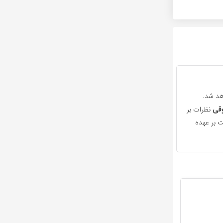
هد شد.
قی
نظرات بر
 بر عهده