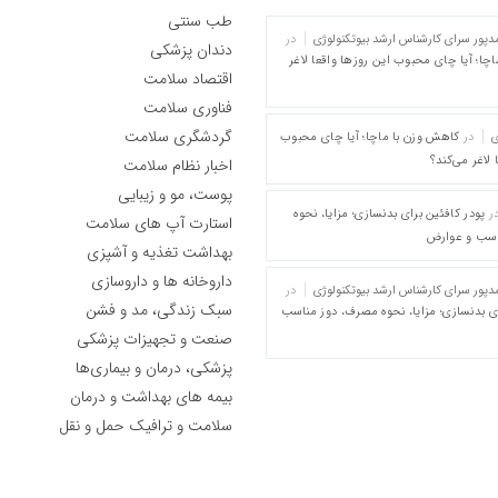
طب سنتی
پور سرای کارشناس ارشد بیوتکنولوژی
در
دندان پزشکی
چا؛ آیا چای محبوب این روزها واقعا لاغر
اقتصاد سلامت
فناوری سلامت
گردشگری سلامت
ی
در
کاهش وزن با ماچا؛ آیا چای محبوب
 لاغر می‌کند؟
اخبار نظام سلامت
پوست، مو و زیبایی
ر
پودر کافئین برای بدنسازی؛ مزایا، نحوه
استارت آپ های سلامت
اسب و عوارض
بهداشت تغذیه و آشپزی
داروخانه ها و داروسازی
پور سرای کارشناس ارشد بیوتکنولوژی
در
سبک زندگی، مد و فشن
ای بدنسازی؛ مزایا، نحوه مصرف، دوز مناسب
صنعت و تجهیزات پزشکی
پزشکی، درمان و بیماری‌ها
بیمه های بهداشت و درمان
سلامت و ترافیک حمل و نقل