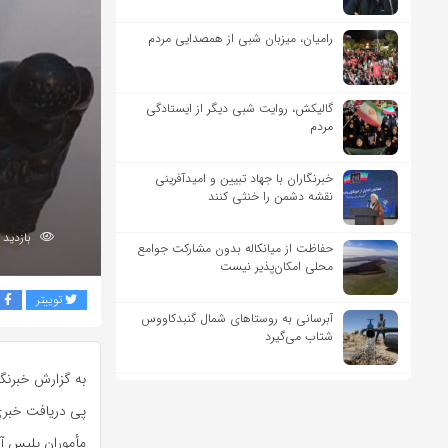
رامیان، میزبان شبی از همصدایی مردم
گالیکش، روایت شبی دیگر از ایستادگی
مردم
خبرنگاران با جهاد تبیین و امیدآفرینی
نقشه دشمن را خنثی کنند
بازدید 249
حفاظت از میانکاله بدون مشارکت جوامع
محلی امکان‌پذیر نیست
توییتر
ف
آبرسانی به روستاهای شمال گنبدکاووس
شتاب می‌گیرد
به گزارش خبرنگ
پی دریافت خبری 
مأموران پلیس آ