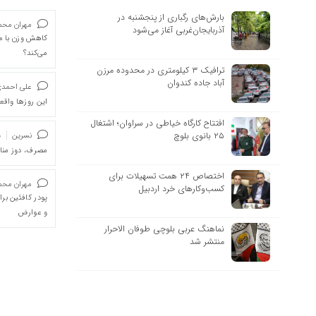
بارش‌های رگباری از پنجشنبه در
مهران محمد
آذربایجان‌غربی آغاز می‌شود
کاهش وزن با ما
می‌کند؟
ترافیک ۳ کیلومتری در محدوده مرزن
آباد جاده کندوان
علی احمد
این روزها واقعا
افتتاح کارگاه خیاطی در سراوان؛ اشتغال
۲۵ بانوی بلوچ
نسرین
د
مصرف، دوز من
اختصاص ۲۴ همت تسهیلات برای
مهران محمد
کسب‌وکارهای خرد اردبیل
پودر کافئین بر
و عوارض
نماهنگ عربی بلوچی طوفان الاحرار
منتشر شد