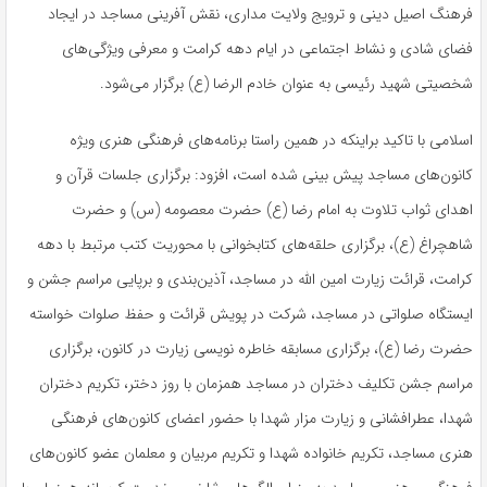
فرهنگ اصیل دینی و ترویج ولایت مداری، نقش آفرینی مساجد در ایجاد
فضای شادی و نشاط اجتماعی در ایام دهه کرامت و معرفی ویژگی‌های
شخصیتی شهید رئیسی به عنوان خادم الرضا (ع) برگزار می‌شود.
اسلامی با تاکید براینکه در همین راستا برنامه‌های فرهنگی هنری ویژه
کانون‌های مساجد پیش بینی شده است، افزود: برگزاری جلسات قرآن و
اهدای ثواب تلاوت به امام رضا (ع) حضرت معصومه (س) و حضرت
شاهچراغ (ع)، برگزاری حلقه‌های کتابخوانی با محوریت کتب مرتبط با دهه
کرامت، قرائت زیارت امین الله در مساجد، آذین‌بندی و برپایی مراسم جشن و
ایستگاه صلواتی در مساجد، شرکت در پویش قرائت و حفظ صلوات خواسته
حضرت رضا (ع)، برگزاری مسابقه خاطره نویسی زیارت در کانون، برگزاری
مراسم جشن تکلیف دختران در مساجد همزمان با روز دختر، تکریم دختران
شهدا، عطرافشانی و زیارت مزار شهدا با حضور اعضای کانون‌های فرهنگی
هنری مساجد، تکریم خانواده شهدا و تکریم مربیان و معلمان عضو کانون‌های