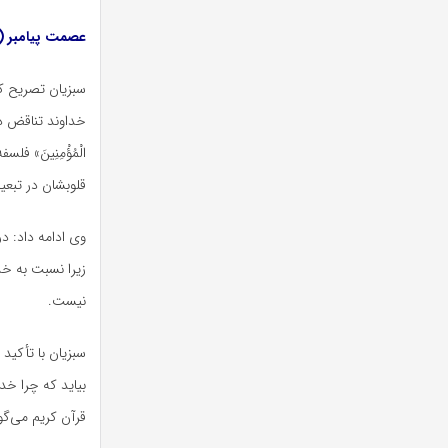
عصمت پیامبر (
سبزیان تصریح کر
خداوند تناقض دار
الْمُؤْمِنِینَ
» فلسفه
قلوبشان در تبعی
وی ادامه داد: د
زیرا نسبت به خ
نیست.
سبزیان با تأکید ب
بیاید که چرا خدا
قرآن کریم می‌گو