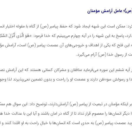
ص)
؛ عامل آرامش مؤمنان
د: ممکن است این شبهه ایجاد شود که حفظ پیامبر (ص) از گناه با مقوله اختیار انس
د، پاسخ به این شبهه را در آیه چهارم می‌بینیم که خدا فرمود: «هُوَ الَّذِی
أَنْزَلَ
السَّکِی
 این فتح که یکی از اهداف و خروجی‌های آن عصمت پیامبر (ص) است، آرامش مؤ
ت از رسول خدا (ص) آرام می‌گیرد.
ر آیه ششم این سوره می‌فرماید منافقان و مشرکان کسانی هستند که این آرامش نص
دا و رسولش
سوءظن
دارند و عصمت او را راحت و بدون تضمین نمی‌پذیرند لذا وجو
ر اینکه مؤمنان در تبعیت از پیامبر (
ص)
آرامش‌دارند، توضیح داد: این سوال هم م
 دیگر انسان‌ها را معصوم قرار نداد تا از گناه در امان باشند و آیا این با عدالت خدا 
ید عصمت پیامبر (
ص)
به حدی است که انسان‌ها با خیال راحت به او اقتدا کنند و ال