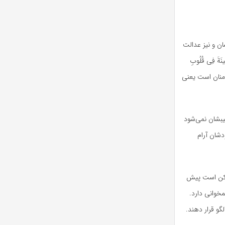
ان و نیز عدالت
نَةَ
فِی
قُلُوبِ
منان است یعنی
یبشان نمی‌شود
دشان آرام
مکن است پیش
همخوانی دارد.
گو قرار دهند.