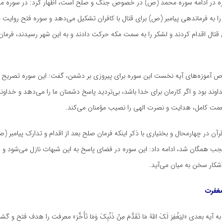
ره در ادامه سوره محمد (
ص)
در خصوص جنگ و صلح است، اظهار کرد: در سوره مح
ا به فرماندهی پیامبر (
ص)
برای
قتال
با کافران تشکیل می‌دهد و سوره فتح روایت م
قتال
اقدام کردند و لشکر را به سمت مکه حرکت دادند و به این شهر رسیدند، فرمان
 آموزه‌های آیه نخست این سوره برای پیروزی بر دشمن، گفت: این سوره تصریح د
وند بود و اگر کارمان برای خدا باشد، بی‌تردید پاسخ دشمنان ما را می‌دهد و خداو
نعمت کامل، هدایت و نصرت الهی را نصیب مؤمنان می‌کند.
ن در چهارمحال و بختیاری با ذکر اینکه فرمان صلح بعد از اقدام و تدارک پیامبر (
ص
ب همگان شد، ادامه داد: این سوره در فضای پاسخ به این شبهات نازل می‌شود و در 
کار سخن به میان می‌آید.
غفرت
 به آیه بعدی «
لِیَغْفِرَ
لَکَ اللَّهُ مَا تَقَدَّمَ مِنْ
ذَنْبِکَ
وَمَا
تَأَخَّرَ
» معرفت را هدف فتح و گش