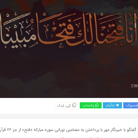
یسبوک
تلگرام
واتساپ
کپی لینک
ناهید سبزیان در گفتگو با خ