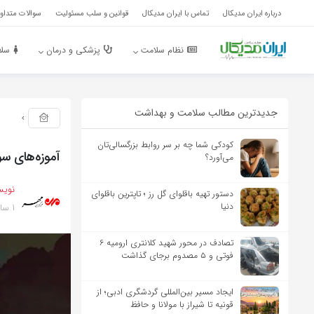
درباره ایران مدیکال
تماس با ایران مدیکال
قوانین و سلب مسئولیت
سوالات متداول
نظام سلامت
پزشکی و درمان
سلا
جدیدترین مطالب سلامت و بهداشت
کودکی شما چه بر سر روابط بزرگسالی‌تان
آموزه‌های سو
می‌آورد؟
نویس
دستور تهیه باقلوای گل رز ؛ تاپترین باقلوای
1 سال پیش
دنیا
تصادف در محور شهید کلانتری ارومیه ۶
فوتی و ۵ مصدوم برجای گذاشت
ایجاد مسیر بین‌المللی گردشگری ادبی؛ از
قونیه تا شیراز با مولانا و حافظ