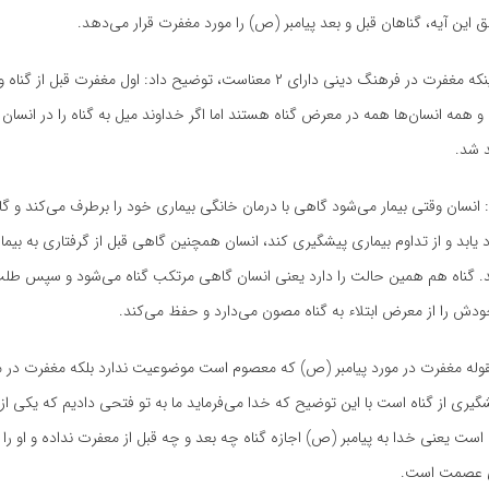
ق این آیه، گناهان قبل و بعد پیامبر (ص) را مورد مغفرت قرار می‌دهد.
وی با تأکید بر اینکه مغفرت در فرهنگ دینی دارای ۲ معناست، توضیح داد: اول مغفرت قب
و همه انسان‌ها همه در معرض گناه هستند اما اگر خداوند میل به گناه را در انسان بپ
 شد.
: انسان وقتی بیمار می‌شود گاهی با درمان خانگی بیماری خود را برطرف می‌کند و گا
یابد و از تداوم بیماری پیشگیری کند، انسان همچنین گاهی قبل از گرفتاری به بیماری
. گناه هم همین حالت را دارد یعنی انسان گاهی مرتکب گناه می‌شود و سپس طل
خودش را از معرض ابتلاء به گناه مصون می‌دارد و حفظ می‌کند.
مقوله مغفرت در مورد پیامبر (ص) که معصوم است موضوعیت ندارد بلکه مغفرت در م
گیری از گناه است با این توضیح که خدا می‌فرماید ما به تو فتحی دادیم که یکی از 
 است یعنی خدا به پیامبر (ص) اجازه گناه چه بعد و چه قبل از
معفرت
نداده و او ر
ی عصمت است.