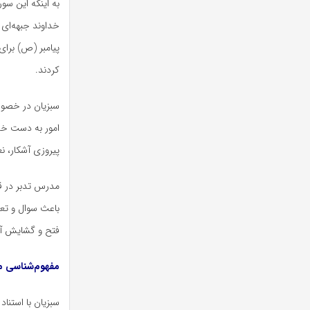
به اینکه این سو
خداوند جبهه‌ای ر
پیامبر (
ص)
برای
کردند.
سبزیان در خصوص
امور به دست خدا
پیروزی آشکار، 
مدرس تدبر در قرآ
باعث سوال و تعج
فتح و گشایش آش
مفهوم‌شناسی م
سبزیان با استناد