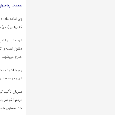
عصمت پیامبران 
وی ادامه داد: در 
که پیامبر (ص) ه
این مدرس تدبر د
دشوار است و اگ
خارج می‌شود.
وی با اشاره به 
الهی در حیطه ار
سبزیان تأکید کرد
مردم الگو نمی‌شد
خدا مسئول هستن