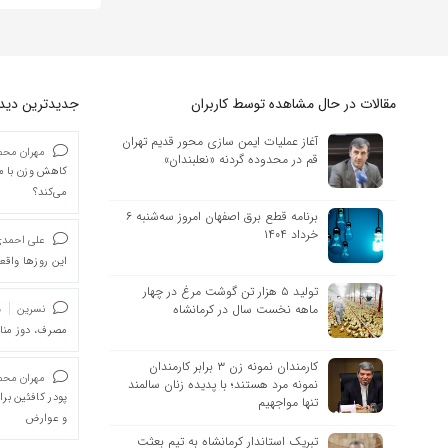
مقالات در حال مشاهده توسط کاربران
جدیدترین دیدگا
آغاز عملیات ایمن سازی محور قدیم تهران
مهران محمد
قم در محدوده گردنه «نعلبندان»
کاهش وزن با ما
می‌کند؟
برنامه قطع برق اصفهان امروز سه‌شنبه ۶
خرداد ۱۴۰۴
علی احمد
این روزها واقعا
تولید ۵ هزار تن گوشت مرغ در چهار
ماهه نخست سال در کرمانشاه
نسرین
د
مصرف، دوز من
کارمندان نمونه زن ۳ برابر کارمندان
مهران محمد
نمونه مرد هستند؛ با پدیده زنان سالمند
پودر کافئین بر
تنها مواجهیم
و عوارض
تبریک استاندار کرمانشاه به تیم بعثت