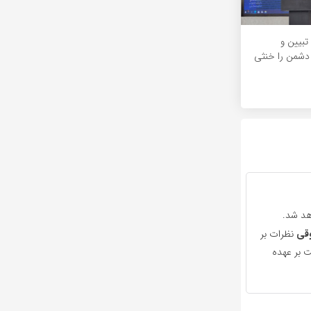
 تبیین و
 دشمن را خنثی
هد شد.
قی
نظرات بر
 بر عهده