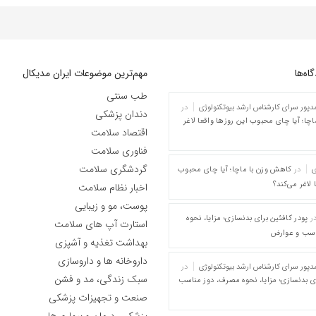
ه‌‌ها
مهم‌ترین موضوعات ایران مدیکال
طب سنتی
پور سرای کارشناس ارشد بیوتکنولوژی
در
دندان پزشکی
چا؛ آیا چای محبوب این روزها واقعا لاغر
اقتصاد سلامت
فناوری سلامت
گردشگری سلامت
ی
در
کاهش وزن با ماچا؛ آیا چای محبوب
 لاغر می‌کند؟
اخبار نظام سلامت
پوست، مو و زیبایی
ر
پودر کافئین برای بدنسازی؛ مزایا، نحوه
استارت آپ های سلامت
اسب و عوارض
بهداشت تغذیه و آشپزی
داروخانه ها و داروسازی
پور سرای کارشناس ارشد بیوتکنولوژی
در
سبک زندگی، مد و فشن
ای بدنسازی؛ مزایا، نحوه مصرف، دوز مناسب
صنعت و تجهیزات پزشکی
پزشکی، درمان و بیماری‌ها