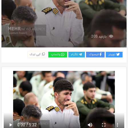
بازدید 203
توییتر
فیسبوک
تلگرام
واتساپ
کپی لینک