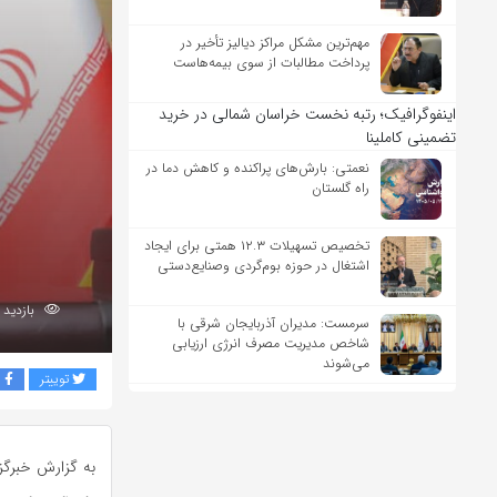
مهم‌ترین مشکل مراکز دیالیز تأخیر در
پرداخت مطالبات از سوی بیمه‌هاست
اینفوگرافیک؛ رتبه نخست خراسان شمالی در خرید
تضمینی کاملینا
نعمتی: بارش‌های پراکنده و کاهش دما در
راه گلستان
تخصیص تسهیلات ۱۲.۳ همتی برای ایجاد
اشتغال در حوزه بوم‌گردی وصنایع‌دستی
بازدید 177
سرمست: مدیران آذربایجان شرقی با
شاخص مدیریت مصرف انرژی ارزیابی
می‌شوند
توییتر
ف
به گزارش خبرگزا