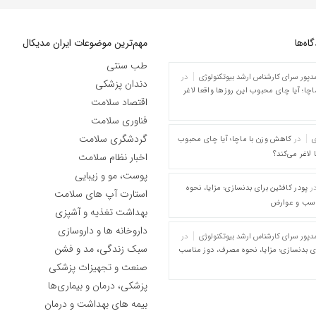
ه‌‌ها
مهم‌ترین موضوعات ایران مدیکال
طب سنتی
پور سرای کارشناس ارشد بیوتکنولوژی
در
دندان پزشکی
چا؛ آیا چای محبوب این روزها واقعا لاغر
اقتصاد سلامت
فناوری سلامت
گردشگری سلامت
ی
در
کاهش وزن با ماچا؛ آیا چای محبوب
 لاغر می‌کند؟
اخبار نظام سلامت
پوست، مو و زیبایی
ر
پودر کافئین برای بدنسازی؛ مزایا، نحوه
استارت آپ های سلامت
اسب و عوارض
بهداشت تغذیه و آشپزی
داروخانه ها و داروسازی
پور سرای کارشناس ارشد بیوتکنولوژی
در
سبک زندگی، مد و فشن
ای بدنسازی؛ مزایا، نحوه مصرف، دوز مناسب
صنعت و تجهیزات پزشکی
پزشکی، درمان و بیماری‌ها
بیمه های بهداشت و درمان