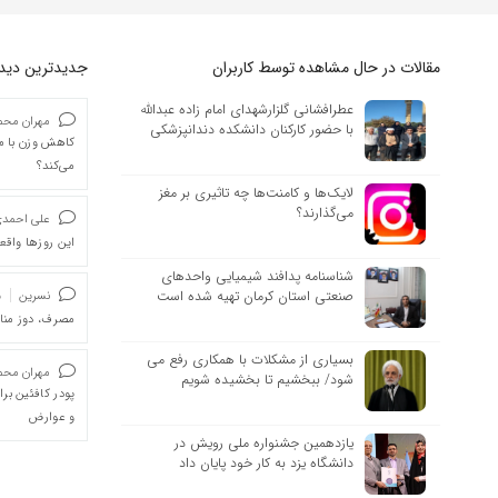
مقالات در حال مشاهده توسط کاربران
جدیدترین دیدگا
عطرافشانی گلزارشهدای امام زاده عبدالله
مهران محمد
با حضور کارکنان دانشکده دندانپزشکی
کاهش وزن با ما
می‌کند؟
لایک‌ها و کامنت‌ها چه تاثیری بر مغز
می‌گذارند؟
علی احمد
این روزها واقعا
شناسنامه پدافند شیمیایی واحدهای
صنعتی استان کرمان تهیه شده است
نسرین
د
مصرف، دوز من
بسیاری از مشکلات با همکاری رفع می
مهران محمد
شود/ ببخشیم تا بخشیده شویم
پودر کافئین بر
و عوارض
یازدهمین جشنواره ملی رویش در
دانشگاه یزد به کار خود پایان داد