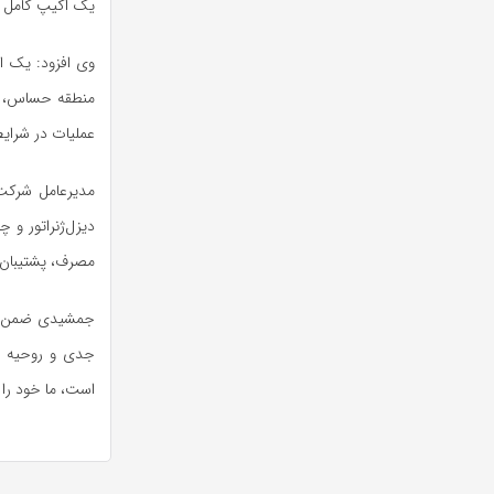
یک اکیپ کامل بر
وی افزود: یک ا
منطقه حساس، خد
عملیات در شرای
مدیرعامل شرکت 
دیزل‌ژنراتور و 
مصرف، پشتیبان 
جمشیدی ضمن تأک
جدی و روحیه جه
است، ما خود را م