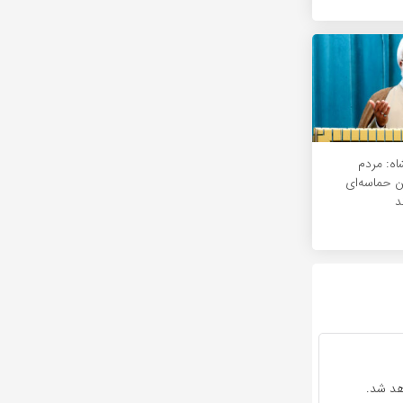
اه: مردم
ین حماسه‌ای
د
هد شد.