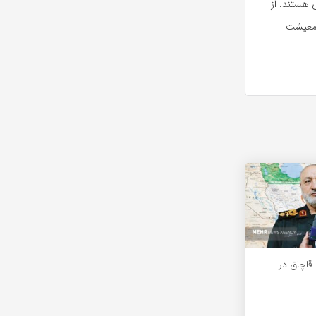
 هستند. از
ت معیشت
رنج قاچاق در