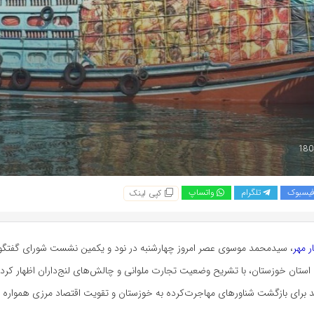
یسبوک
تلگرام
واتساپ
کپی لینک
ر مهر
، سیدمحمد موسوی عصر امروز چهارشنبه در نود و یکمین نشست شورای گفتگ
ن خوزستان، با تشریح وضعیت تجارت ملوانی و چالش‌های لنج‌داران اظهار کرد: ا
برای بازگشت شناورهای مهاجرت‌کرده به خوزستان و تقویت اقتصاد مرزی همواره