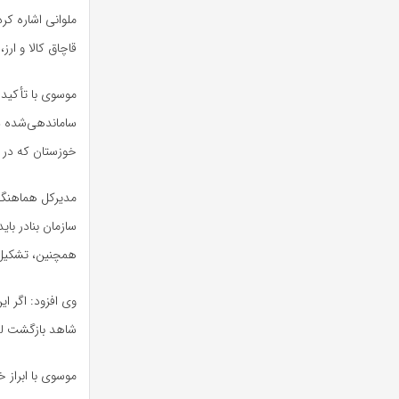
ملوانی اشاره کر
قاچاق کالا و ارز، منجر به ابلاغ لیست ۷
موسوی با تأکید 
ساماندهی‌شده در
خوزستان که در بو
مدیرکل هماهنگی ا
سازمان بنادر با
همچنین، تشکیل
وی افزود: اگر ا
شاهد بازگشت لنج
موسوی با ابراز 