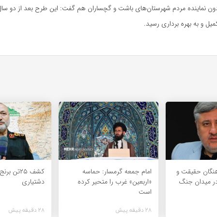
ون
نماینده مردم شهرستان‌های
باشت
و گچساران هم گفت: این طرح بعد از دو سال
تکمیل و به بهره برداری رسید.
هنگان حقیقت و
امام جمعه گرمسار: حماسه
کشف ۲۵تن ب
ر میدان جنگ
«اربعین» غرب را متحیر کرده
دشتیاری
است
28 دقیقه پیش
28 دقیقه پیش