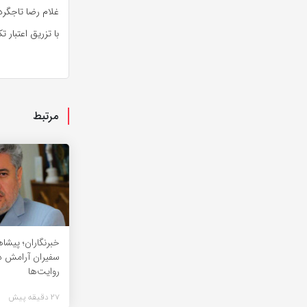
غلام رضا
تاجگرد
با تزریق اعتبار 
مرتبط
خبرنگاران؛ پیشا
سفیران آرامش د
روایت‌ها
27 دقیقه پیش