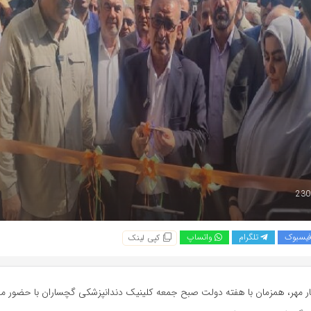
یسبوک
تلگرام
واتساپ
کپی لینک
ار مهر، همزمان با هفته دولت صبح جمعه کلینیک دندانپزشکی گچساران با حضور مس