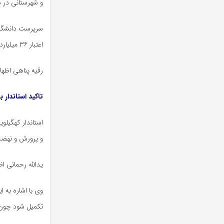
و شهرستانی در
د
سرپرست دانشگاه
اعتبار ۳۶ میلیارد تومان ساخته و به
رقیه پناهی اظهار کرد: 
تاکید استاندار 
استاندار کهگیلو
و پرورش و نهضت 
یدالله رحمانی اظ
وی با اشاره به ا
تکمیل شود چون 