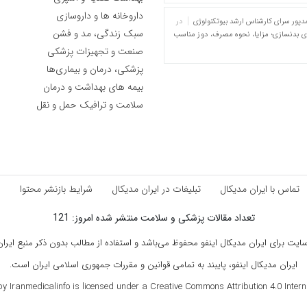
داروخانه ها و داروسازی
پور سرای کارشناس ارشد بیوتکنولوژی
در
سبک زندگی، مد و فشن
ای بدنسازی؛ مزایا، نحوه مصرف، دوز مناسب
صنعت و تجهیزات پزشکی
پزشکی، درمان و بیماری‌ها
بیمه های بهداشت و درمان
سلامت و ترافیک حمل و نقل
تماس با ایران مدیکال
تبلیغات در ایران مدیکال
شرایط بازنشر محتوا
ق
تعداد مقالات پزشکی و سلامت منتشر شده امروز: 121
ت برای ایران مدیکال اینفو محفوظ می‌باشد و استفاده از مطالب بدون ذکر منبع ایران م
ایران مدیکال اینفو، پایبند به تمامی قوانین و مقررات جمهوری اسلامی ایران است.
by Iranmedicalinfo is licensed under a Creative Commons Attribution 4.0 Internat