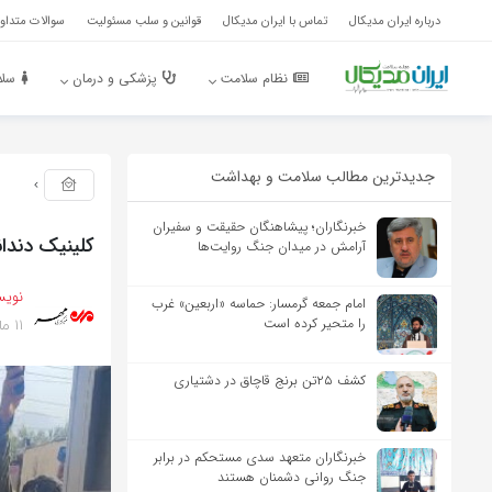
درباره ایران مدیکال
تماس با ایران مدیکال
قوانین و سلب مسئولیت
سوالات متداول
نظام سلامت
پزشکی و درمان
سلا
جدیدترین مطالب سلامت و بهداشت
خبرنگاران؛ پیشاهنگان حقیقت و سفیران
کلینیک دندان
آرامش در میدان جنگ روایت‌ها
نویس
امام جمعه گرمسار: حماسه «اربعین» غرب
11 ماه پیش
را متحیر کرده است
کشف ۲۵تن برنج قاچاق در دشتیاری
خبرنگاران متعهد سدی مستحکم در برابر
جنگ روانی دشمنان هستند