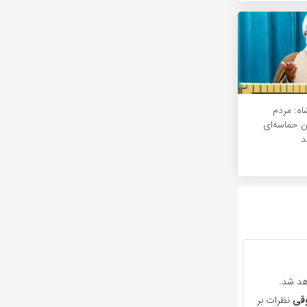
اه: مردم
ین حماسه‌ای
د
هد شد.
قی
نظرات بر