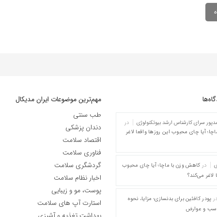
ه‌‌ها
مهم‌ترین موضوعات ایران مدیکال
طب سنتی
پور سرای کارشناس ارشد بیوتکنولوژی
در
دندان پزشکی
چا؛ آیا چای محبوب این روزها واقعا لاغر
اقتصاد سلامت
فناوری سلامت
گردشگری سلامت
ی
در
کاهش وزن با ماچا؛ آیا چای محبوب
 لاغر می‌کند؟
اخبار نظام سلامت
پوست، مو و زیبایی
ر
پودر کافئین برای بدنسازی؛ مزایا، نحوه
استارت آپ های سلامت
اسب و عوارض
بهداشت تغذیه و آشپزی