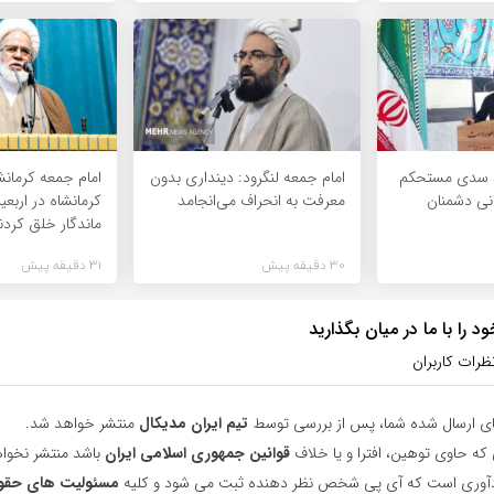
د سدی مستحکم
امام جمعه لنگرود: دینداری بدون
امام جمعه کرمانش
انی دشمنان
معرفت به انحراف می‌انجامد
کرمانشاه در اربع
ماندگار خلق کردن
30 دقیقه پیش
31 دقیقه پیش
 را با ما در میان بگذارید
ظرات کاربران
ای ارسال شده شما، پس از بررسی توسط
تیم ایران مدیکال
منتشر خواهد شد.
 که حاوی توهین، افترا و یا خلاف
قوانین جمهوری اسلامی ایران
باشد منتشر نخوا
یادآوری است که آی پی شخص نظر دهنده ثبت می شود و کلیه
مسئولیت های حقو