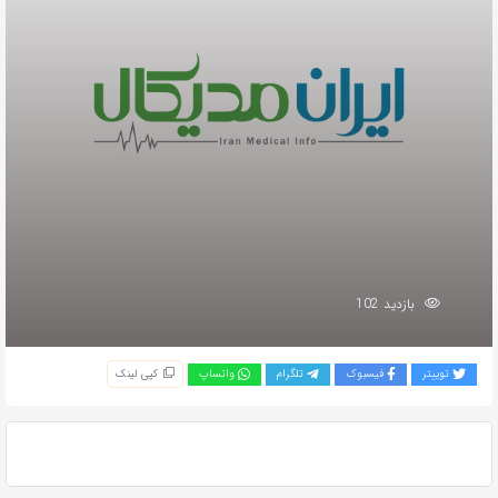
بازدید 102
توییتر
فیسبوک
تلگرام
واتساپ
کپی لینک