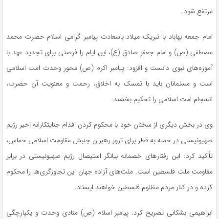
مرتفع شود.
امام جمعه
بهاباد
با تبریک میلاد باسعادت پیامبر گرامی اسلام حضرت محمد
مصطفی (
ص)
و امام جعفر صادق (
ع)
، این ایام را فرصتی برای تجدید عهد با
آموزه‌های نبوی دانست و افزود: پیامبر اکرم (
ص)
محور وحدت امت اسلامی
است و مسلمانان باید با تمسک به اخلاق، رحمت و معنویت آن حضرت،
انسجام امت اسلامی را تحکیم بخشند.
وی در بخش دیگری از سخنان خود با محکوم کردن اقدام
جنایتکارانه
اخیر رژیم
صهیونیستی در حمله به قطر برای ترور رهبران جنبش مقاومت اسلامی حماس،
تأکید کرد: این رفتارهای خصمانه بیانگر استیصال رژیم صهیونیستی در برابر
مقاومت ملت فلسطین است. ملت‌های آزاده جهان این تجاوزگری‌ها را محکوم
کرده و در کنار مردم مظلوم فلسطین خواهند ایستاد.
ابراهیمی بشکانی تصریح کرد: پیامبر اسلام (
ص)
منادی وحدت و یکپارچگی