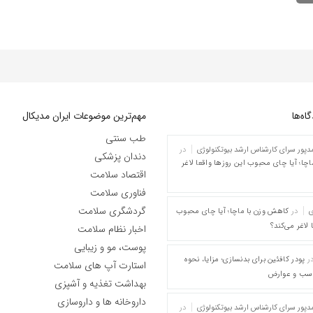
ه‌‌ها
مهم‌ترین موضوعات ایران مدیکال
طب سنتی
پور سرای کارشناس ارشد بیوتکنولوژی
در
دندان پزشکی
چا؛ آیا چای محبوب این روزها واقعا لاغر
اقتصاد سلامت
فناوری سلامت
گردشگری سلامت
ی
در
کاهش وزن با ماچا؛ آیا چای محبوب
 لاغر می‌کند؟
اخبار نظام سلامت
پوست، مو و زیبایی
ر
پودر کافئین برای بدنسازی؛ مزایا، نحوه
استارت آپ های سلامت
اسب و عوارض
بهداشت تغذیه و آشپزی
داروخانه ها و داروسازی
پور سرای کارشناس ارشد بیوتکنولوژی
در