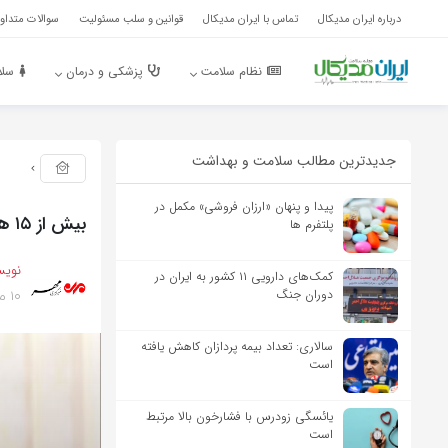
درباره ایران مدیکال
تماس با ایران مدیکال
قوانین و سلب مسئولیت
سوالات متداول
نظام سلامت
پزشکی و درمان
سلا
جدیدترین مطالب سلامت و بهداشت
پیدا و پنهان «ارزان فروشی» مکمل در
بیش از ۱۵ هزار مجوز کسب و کار امسال در قم صادر شده است
پلتفرم ها
نویس
کمک‌های دارویی ۱۱ کشور به ایران در
10 ماه پیش
دوران جنگ
سالاری: تعداد بیمه پردازان کاهش یافته
است
یائسگی زودرس با فشارخون بالا مرتبط
است