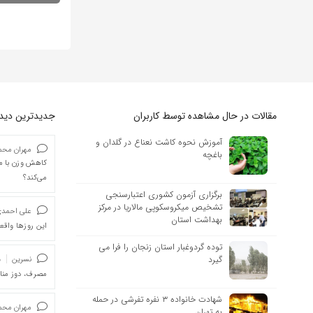
مقالات در حال مشاهده توسط کاربران
جدیدترین دیدگا
آموزش نحوه کاشت نعناع در گلدان و
مهران محمد
باغچه
کاهش وزن با ما
می‌کند؟
برگزاری آزمون کشوری اعتبارسنجی
تشخیص میکروسکوپی مالاریا در مرکز
علی احمد
بهداشت استان
این روزها واقعا
توده گردوغبار استان زنجان را فرا می
گیرد
نسرین
د
مصرف، دوز من
شهادت خانواده ۳ نفره تفرشی در حمله
مهران محمد
به تهران