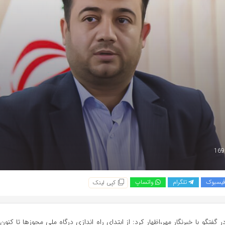
یسبوک
تلگرام
واتساپ
کپی لینک