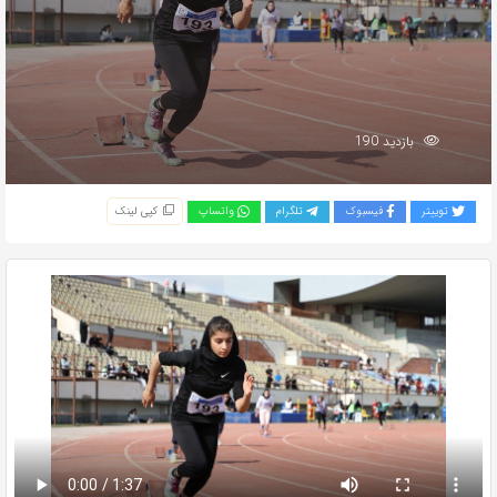
بازدید 190
توییتر
فیسبوک
تلگرام
واتساپ
کپی لینک