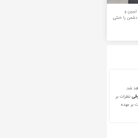
 تبیین و
 دشمن را خنثی
هد شد.
قی
نظرات بر
 بر عهده