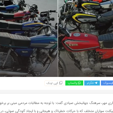
یسبوک
تلگرام
واتساپ
کپی لینک
اری مهر، سرهنگ جهانبخش صیادی گفت: با توجه به مطالبات مردمی مبنی بر برخورد
کلت سواران متخلف که با حرکات خطرناک و هیجانی و با ایجاد آلودگی صوتی، در پ