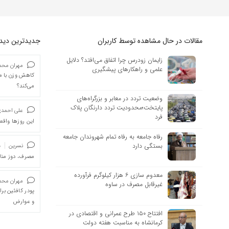
مقالات در حال مشاهده توسط کاربران
جدیدترین دیدگا
زایمان زودرس چرا اتفاق می‌افتد؟ دلایل
مهران محمد
علمی و راهکارهای پیشگیری
کاهش وزن با ما
می‌کند؟
وضعیت تردد در معابر و بزرگراه‌های
پایتخت؛محدودیت تردد دارنگان پلاک
علی احمد
فرد
این روزها واقعا
رفاه جامعه به رفاه تمام شهروندان جامعه
بستگی دارد
نسرین
د
مصرف، دوز من
معدوم سازی ۶ هزار کیلوگرم فرآورده
مهران محمد
غیرقابل مصرف‌ در ساوه
پودر کافئین بر
و عوارض
افتتاح ۱۵۰ طرح عمرانی و اقتصادی در
کرمانشاه به مناسبت هفته دولت