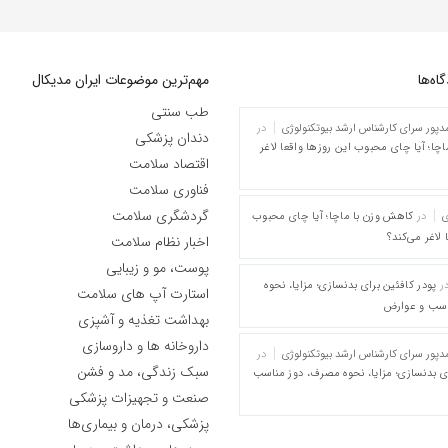
ه‌‌ها
مهم‌ترین موضوعات ایران مدیکال
طب سنتی
پور سرای کارشناس ارشد بیوتکنولوژی
در
دندان پزشکی
چا؛ آیا چای محبوب این روزها واقعا لاغر
اقتصاد سلامت
فناوری سلامت
گردشگری سلامت
ی
در
کاهش وزن با ماچا؛ آیا چای محبوب
 لاغر می‌کند؟
اخبار نظام سلامت
پوست، مو و زیبایی
ر
پودر کافئین برای بدنسازی؛ مزایا، نحوه
استارت آپ های سلامت
اسب و عوارض
بهداشت تغذیه و آشپزی
داروخانه ها و داروسازی
پور سرای کارشناس ارشد بیوتکنولوژی
در
سبک زندگی، مد و فشن
ای بدنسازی؛ مزایا، نحوه مصرف، دوز مناسب
صنعت و تجهیزات پزشکی
پزشکی، درمان و بیماری‌ها