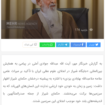
بازدید 174
توییتر
فیسبوک
تلگرام
واتساپ
کپی لینک
به گزارش خبرنگار مهر، آیت الله عبدالله جوادی آملی در پیامی به همایش
بین‌المللی «جایگاه شیراز در اعتلای علوم عقلی ایران با تأکید بر میراث علمی
علامه
ملاعبدالله
بهابادی
یزدی» با اشاره به پیشینه درخشان حکمای شیراز اظهار
داشت: زمین و زمان به خودی خود ارزشی ندارند؛ این انسان‌های الهی‌اند که به
سرزمین‌ها برکت می‌بخشند. حکمای شیراز از جمله
صدرالمتألهین
با
اندیشه‌های بلند خود موجب اعتلای این سرزمین شدند.