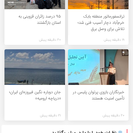
ترانسفورماتور منطقه بابک
۹۵ درصد زائران قزوینی به
خرم‌آباد دچار آسیب فنی شد؛
استان بازگشتند
تلاش برای وصل برق
19 دقیقه پیش
20 دقیقه پیش
خبرنگاران بازوی پرتوان پلیس در
جان دوباره نگین فیروزه‌ای ایران؛
تأمین امنیت هستند
«دریاچه ارومیه»
20 دقیقه پیش
21 دقیقه پیش
نظرات خود را با ما در میان بگذارید