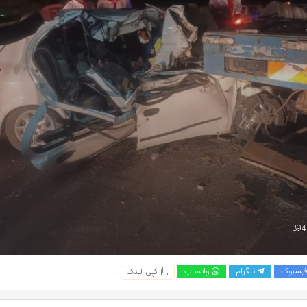
یسبوک
تلگرام
واتساپ
کپی لینک