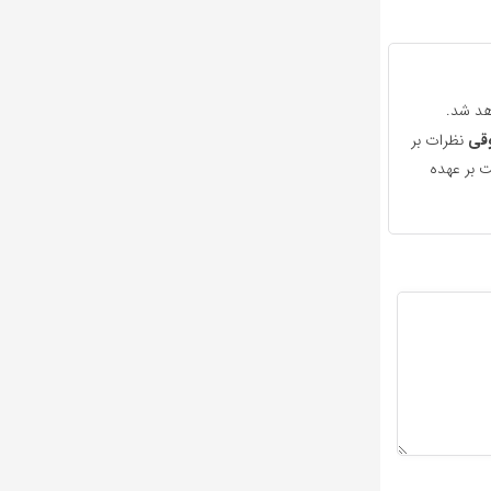
هد شد.
قی
نظرات بر
 بر عهده