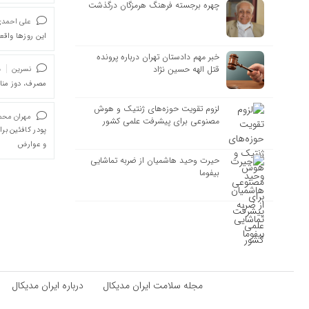
چهره برجسته فرهنگ هرمزگان درگذشت
علی احمد
این روزها واقعا
خبر مهم دادستان تهران درباره پرونده
قتل الهه حسین نژاد
نسرین
د
مصرف، دوز من
لزوم تقویت حوزه‌های ژنتیک و هوش
مهران محمد
مصنوعی برای پیشرفت علمی کشور
پودر کافئین بر
و عوارض
حیرت وحید هاشمیان از ضربه تماشایی
بیفوما
مجله سلامت ایران مدیکال
درباره ایران مدیکال