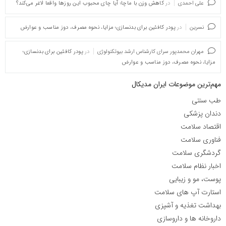
علی احمدی
در
کاهش وزن با ماچا؛ آیا چای محبوب این روزها واقعا لاغر می‌کند؟
نسرین
در
پودر کافئین برای بدنسازی؛ مزایا، نحوه مصرف، دوز مناسب و عوارض
مهران محمدپور سرای کارشناس ارشد بیوتکنولوژی
در
پودر کافئین برای بدنسازی؛
مزایا، نحوه مصرف، دوز مناسب و عوارض
مهم‌ترین موضوعات ایران مدیکال
طب سنتی
دندان پزشکی
اقتصاد سلامت
فناوری سلامت
گردشگری سلامت
اخبار نظام سلامت
پوست، مو و زیبایی
استارت آپ های سلامت
بهداشت تغذیه و آشپزی
داروخانه ها و داروسازی