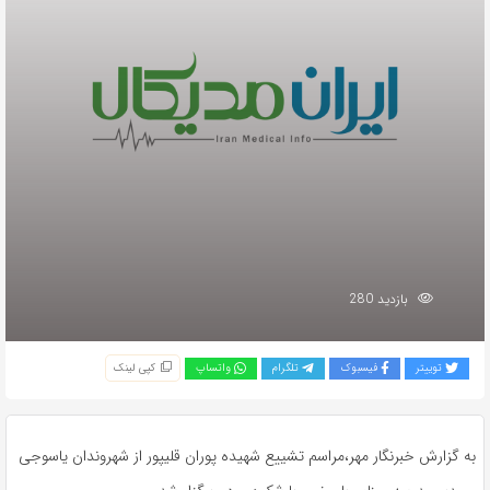
بازدید 280
توییتر
فیسبوک
تلگرام
واتساپ
کپی لینک
به گزارش خبرنگار مهر،مراسم تشییع شهیده پوران قلیپور از شهروندان یاسوجی