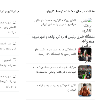
مقالات در حال مشاهده توسط کاربران
جدیدترین دیدگا
نقش پررنگ کارگروه سلامت در مانور
مهران محمد
سراسری تمرین زلزله شهر تهران
کاهش وزن با ما
می‌کند؟
نشست خبری رئیس اداره کل اوقاف و امورخیریه
همدان
علی احمد
این روزها واقعا
ایستادگی مردم سلماس در شب های
اقتدار ملی به ایستگاه ۱۵۹ رسید
نسرین
د
مصرف، دوز من
جزئیات تجمعات “نحن منتقمون” مردم
کرمانشاه در هفته پایانی اردیبهشت
مهران محمد
پودر کافئین بر
تاثیر افسردگی پدران بر رفتار آینده
و عوارض
فرزندان