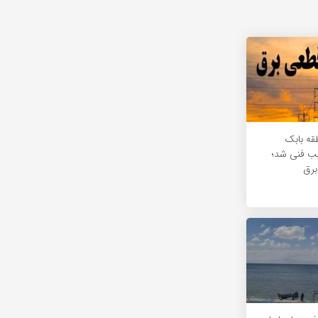
طقه بابک
یب فنی شد؛
برق