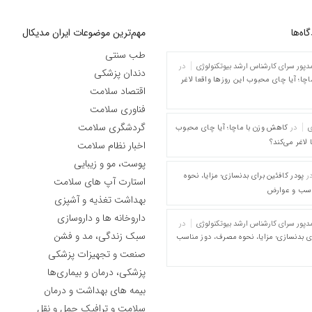
ه‌‌ها
مهم‌ترین موضوعات ایران مدیکال
طب سنتی
پور سرای کارشناس ارشد بیوتکنولوژی
در
دندان پزشکی
چا؛ آیا چای محبوب این روزها واقعا لاغر
اقتصاد سلامت
فناوری سلامت
گردشگری سلامت
ی
در
کاهش وزن با ماچا؛ آیا چای محبوب
 لاغر می‌کند؟
اخبار نظام سلامت
پوست، مو و زیبایی
ر
پودر کافئین برای بدنسازی؛ مزایا، نحوه
استارت آپ های سلامت
اسب و عوارض
بهداشت تغذیه و آشپزی
داروخانه ها و داروسازی
پور سرای کارشناس ارشد بیوتکنولوژی
در
سبک زندگی، مد و فشن
ای بدنسازی؛ مزایا، نحوه مصرف، دوز مناسب
صنعت و تجهیزات پزشکی
پزشکی، درمان و بیماری‌ها
بیمه های بهداشت و درمان
سلامت و ترافیک حمل و نقل