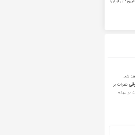
یروزه‌ای ایران؛
هد شد.
قی
نظرات بر
 بر عهده