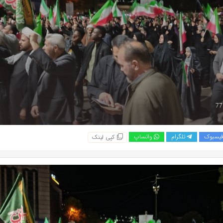
یسبوک
تلگرام
واتساپ
کپی لینک