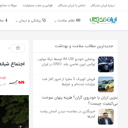
درباره ایران مدیکال
تماس با ایران مدیکال
قوانین و سلب مسئولیت
سوالات متداول
نظام سلامت
پزشکی و درمان
سلا
جدیدترین مطالب سلامت و بهداشت
رونمایی خودرو IM LS9 توسط نیکا موتور ،
اجتماع شبان
لوکس ترین شاسی بلند EREV در ایران
نویس
فروش کوییک S سایپا از امروز آغاز شد؛
3 ماه پیش
جزئیات ثبت‌نام و شرایط
بنزین ارزان یا خودروی گران؟ هزینه پنهان سوخت
بی‌کیفیت چیست؟
خبرنگاری در سلامت؛ دیدن انسان پشت
آمارها