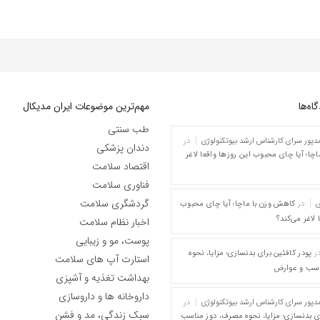
ه‌‌ها
مهم‌ترین موضوعات ایران مدیکال
طب سنتی
پور سرای کارشناس ارشد بیوتکنولوژی
در
دندان پزشکی
چا؛ آیا چای محبوب این روزها واقعا لاغر
اقتصاد سلامت
فناوری سلامت
گردشگری سلامت
ی
در
کاهش وزن با ماچا؛ آیا چای محبوب
 لاغر می‌کند؟
اخبار نظام سلامت
پوست، مو و زیبایی
ر
پودر کافئین برای بدنسازی؛ مزایا، نحوه
استارت آپ های سلامت
اسب و عوارض
بهداشت تغذیه و آشپزی
داروخانه ها و داروسازی
پور سرای کارشناس ارشد بیوتکنولوژی
در
سبک زندگی، مد و فشن
ای بدنسازی؛ مزایا، نحوه مصرف، دوز مناسب