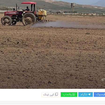
یسبوک
تلگرام
واتساپ
کپی لینک