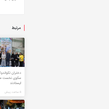
مرتبط
دختران تکواندوکا
سکوی نخست من
ایستادند
5 ساعت پیش