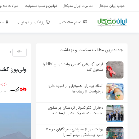
درباره ایران مدیکال
تماس با ایران مدیکال
قوانین و سلب مسئولیت
سوالات متداول
نظام سلامت
پزشکی و درمان
سلا
جدیدترین مطالب سلامت و بهداشت
قرص آزمایشی که می‌تواند درمان HIV را
ولی‌پور: کشت
متحول کند
نویس
انتقاد بیماران هموفیلی از کمبود دارو؛
3 ماه پیش
درخواست از رسانه‌ها
دختران تکواندوکار کردستان بر سکوی
نخست منطقه یک کشور ایستادند
روایت مهر از همراهی خبرنگاران در ۱۶۰
شب ایستادگی مردم آستارا