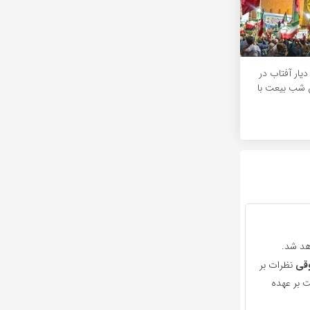
یار آفتاب در
شب بیعت با
هد شد.
قی
نظرات بر
 بر عهده