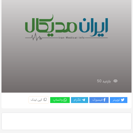
بازدید 50
توییتر
فیسبوک
تلگرام
واتساپ
کپی لینک