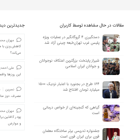
مقالات در حال مشاهده توسط کاربران
جدیدترین دیدگا
دستگیری ۴ گروگانگیر در عملیات ویژه
مهران محمد
پلیس غرب تهران؛تبعه چینی آزاد شد
کاهش وزن با ما
می‌کند؟
شیراز پایتخت بزرگترین اعتکاف نوجوانان
و جوانان ایران اسلامی
علی احمد
این روزها واقعا
۱۶۴ طرح در بجنورد با اعتبار نزدیک ۱۵۰۰
میلیارد تومان افتتاح شد
نسرین
د
مصرف، دوز من
گیاهی که گنجینه‌ای از خواص درمانی
مهران محمد
است
پودر کافئین بر
و عوارض
جشنواره تدریس برتر ساختگاه معلمان
قوی برای ایران قوی است