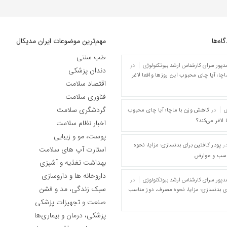
ه‌‌ها
مهم‌ترین موضوعات ایران مدیکال
طب سنتی
پور سرای کارشناس ارشد بیوتکنولوژی
در
دندان پزشکی
چا؛ آیا چای محبوب این روزها واقعا لاغر
اقتصاد سلامت
فناوری سلامت
گردشگری سلامت
ی
در
کاهش وزن با ماچا؛ آیا چای محبوب
 لاغر می‌کند؟
اخبار نظام سلامت
پوست، مو و زیبایی
ر
پودر کافئین برای بدنسازی؛ مزایا، نحوه
استارت آپ های سلامت
اسب و عوارض
بهداشت تغذیه و آشپزی
داروخانه ها و داروسازی
پور سرای کارشناس ارشد بیوتکنولوژی
در
سبک زندگی، مد و فشن
ای بدنسازی؛ مزایا، نحوه مصرف، دوز مناسب
صنعت و تجهیزات پزشکی
پزشکی، درمان و بیماری‌ها