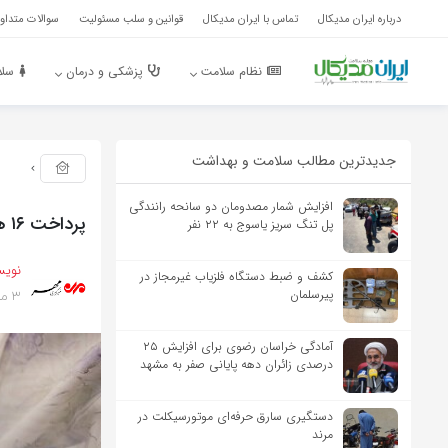
درباره ایران مدیکال
تماس با ایران مدیکال
قوانین و سلب مسئولیت
سوالات متداول
نظام سلامت
پزشکی و درمان
سلا
جدیدترین مطالب سلامت و بهداشت
افزایش شمار مصدومان دو سانحه رانندگی
پرداخت ۱۶ هزار فقره تسهیلات ازدواج در لرستان
پل تنگ سریز یاسوج به ۲۲ نفر
نویس
کشف و ضبط دستگاه فلزیاب غیرمجاز در
3 ماه پیش
پیرسلمان
آمادگی خراسان رضوی برای افزایش ۲۵
درصدی زائران دهه پایانی صفر به مشهد
دستگیری سارق حرفه‌ای موتورسیکلت در
مرند