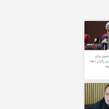
ضوی برای
۲ درصدی زائران دهه
هد