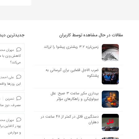
مقالات در حال مشاهده توسط کاربران
جدیدترین دیدگا
زمین‌لرزه ۳.۲ ریشتری پیشوا را لرزاند
مهران محمد
کاهش وزن با ما
می‌کند؟
ضرب الاجل قضایی برای آبرسانی به
پشتکوه
علی احمد
این روزها واقعا
بیداری مکرر ساعت ۳ صبح: علل
بیولوژیکی و راهکارهای مؤثر
نسرین
د
مصرف، دوز من
دستگیری قاتل در کمتر از ۴۸ ساعت در
مهران محمد
دهلران
پودر کافئین بر
و عوارض