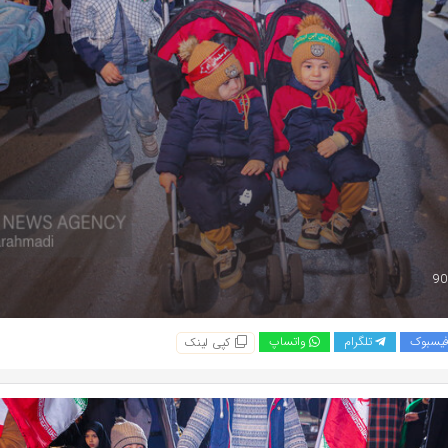
یسبوک
تلگرام
واتساپ
کپی لینک