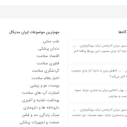
ه‌‌ها
مهم‌ترین موضوعات ایران مدیکال
طب سنتی
پور سرای کارشناس ارشد بیوتکنولوژی
در
دندان پزشکی
چا؛ آیا چای محبوب این روزها واقعا لاغر
اقتصاد سلامت
فناوری سلامت
گردشگری سلامت
ی
در
کاهش وزن با ماچا؛ آیا چای محبوب
 لاغر می‌کند؟
اخبار نظام سلامت
پوست، مو و زیبایی
ر
پودر کافئین برای بدنسازی؛ مزایا، نحوه
استارت آپ های سلامت
اسب و عوارض
بهداشت تغذیه و آشپزی
داروخانه ها و داروسازی
پور سرای کارشناس ارشد بیوتکنولوژی
در
سبک زندگی، مد و فشن
ای بدنسازی؛ مزایا، نحوه مصرف، دوز مناسب
صنعت و تجهیزات پزشکی