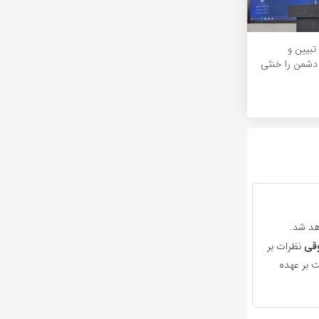
 تبیین و
 دشمن را خنثی
هد شد.
قی
نظرات بر
 بر عهده