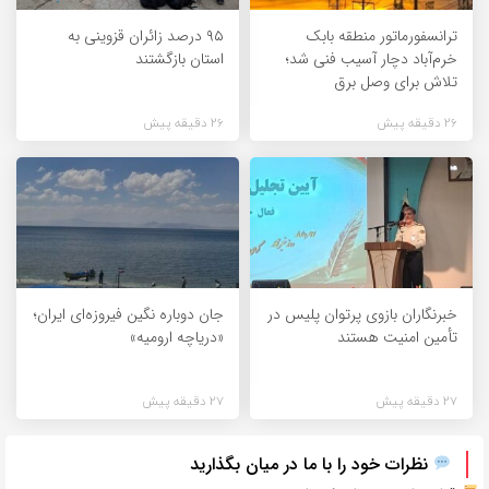
ترانسفورماتور منطقه بابک
۹۵ درصد زائران قزوینی به
خرم‌آباد دچار آسیب فنی شد؛
استان بازگشتند
تلاش برای وصل برق
26 دقیقه پیش
26 دقیقه پیش
خبرنگاران بازوی پرتوان پلیس در
جان دوباره نگین فیروزه‌ای ایران؛
تأمین امنیت هستند
«دریاچه ارومیه»
27 دقیقه پیش
27 دقیقه پیش
نظرات خود را با ما در میان بگذارید