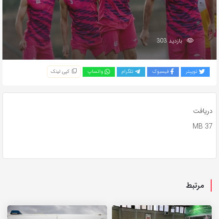
بازدید 303
توییتر
فیسبوک
تلگرام
واتساپ
کپی لینک
دریافت
37 MB
مرتبط