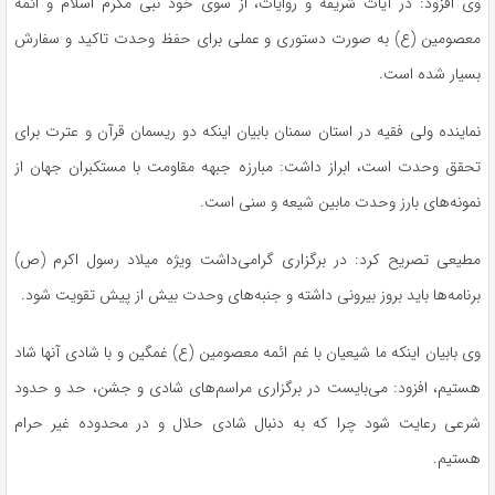
وی افزود: در آیات شریفه و روایات، از سوی خود نبی مکرم اسلام و ائمه
معصومین (
ع)
به صورت دستوری و عملی برای حفظ وحدت تاکید و سفارش
بسیار شده است.
نماینده ولی فقیه در استان سمنان بابیان اینکه دو ریسمان قرآن و عترت برای
تحقق وحدت است، ابراز داشت: مبارزه جبهه مقاومت با مستکبران جهان از
نمونه‌های بارز وحدت مابین شیعه و سنی است.
مطیعی تصریح کرد: در برگزاری گرامی‌داشت ویژه میلاد رسول اکرم (
ص)
برنامه‌ها باید بروز بیرونی داشته و جنبه‌های وحدت بیش از پیش تقویت شود.
وی بابیان اینکه ما شیعیان با غم ائمه معصومین (
ع)
غمگین و با شادی آنها شاد
هستیم، افزود: می‌بایست در برگزاری مراسم‌های شادی و جشن، حد و حدود
شرعی رعایت شود چرا که به دنبال شادی حلال و در محدوده غیر حرام
هستیم.