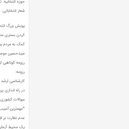
حوزه انتخابیه: 
شعار انتخاباتی
پویش بزرگ انتخاب
کردن بستری منا
کمک به مردم برا
سیدحسین موسوی 
رزومه کوتاهی از وی و پاسخ‎‌هایش به سوالات مهر در
رزومه:
در راه اندازی پر
سوالات کشوری:
*مهمترین آسیب 
عدم نظارت بر قو
یک محیط آزمای