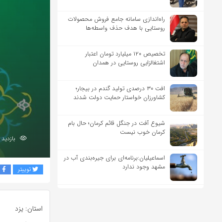
راه‌اندازی سامانه جامع فروش محصولات
روستایی با هدف حذف واسطه‌ها
تخصیص ۱۲۰ میلیارد تومان اعتبار
اشتغالزایی روستایی در همدان
افت ۳۰ درصدی تولید گندم در بیجار؛
کشاورزان خواستار حمایت دولت شدند
شیوع آفت در جنگل قائم کرمان؛ حال بام
کرمان خوب نیست
بازدید 329
اسماعیلیان:برنامه‌ای برای جیره‌بندی آب در
مشهد وجود ندارد
توییتر
ف
استان: یزد