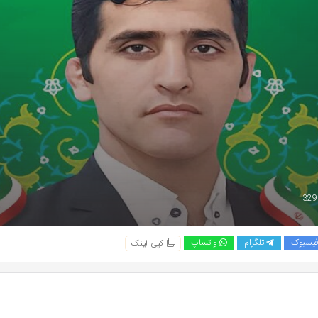
یسبوک
تلگرام
واتساپ
کپی لینک