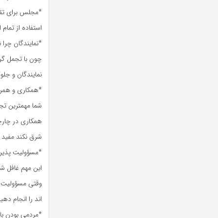
*مجلس برای تقو
استفاده از تمام
*نمایندگان چرا 
چون با تجمل گرا
نمایندگان و جلو
*همکاری و همراه
شما مهمترین تج
همکاری در چارچ
شرق نکند مفید 
*مسؤولیت پذیری 
این مهم غافل ش
وقتی مسؤولیت می
اند را انجام ده
*مردمی بودن با