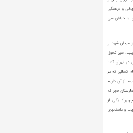
اریخی و فرهنگی
ی. یا خیابان سی
ز میدان شهدا و
ینید. سیر تحول
در تهران آشنا
ام کسانی که در
عد از آن داریم
یمارستان فجر که
هارراه یکی از
یت و داستانهای