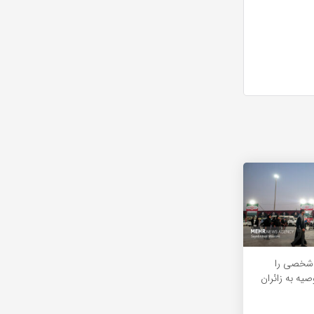
شخصی را
صیه به زائران