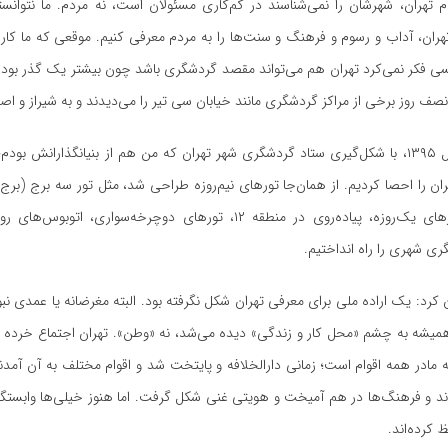
م تهران، شهرشان را نمی‌شناسند در کم‌کاری مسئولان است، نه مردم. ما نتوانس
ان، آداب و رسوم و فرهنگ و سنت‌ها را به مردم معرفی کنیم. موقعی که ما کار 
ی فکر نمی‌کرد تهران هم می‌تواند مقصد گردشگری باشد چون بیشتر یک گذر بود. 
نصف روز برخی از مراکز گردشگری مانند خیابان سی تیر را می‌دیدند و به شیراز و اصف
وی گفت: از سال ۱۳۹۵، با شکل‌گیری ستاد گردشگری شهر تهران که من هم از بنیانگذارانش ب
ن را احصا کردیم. از همان‌جا تورهای نیم‌روزه طراحی شد، مثل تور سه برج (برج
میلاد). بعد تورهای یک‌روزه، پیاده‌روی در منطقه ۱۲، تورهای دوچرخه‌سواری، 
ی شهری را راه انداختیم.
ن کرد: یک اراده ملی برای معرفی تهران شکل نگرفته بود. البته مغرضانه یا عمدی نبود
همیشه به چشم «محل کار و زندگی» دیده می‌شد، نه «وطن». تهران اجتماع خرد
ه مادر همه اقوام است؛ زمانی دارالخلافه و پایتخت شد و اقوام مختلف به آن آمد
ند و فرهنگ‌ها در هم آمیخت و هویتی غنی شکل گرفت. اما هنوز خیلی‌ها وابستگی
 کرده‌اند.