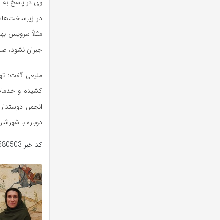
وی در پاسخ به 
در زیرساخت‌هاست
مثلاً سرویس به
جبران نشود، صن
منیعی گفت: تهر
کشیده و خدمات 
انجمن دوستدارا
دوباره با شهرشا
کد خبر
580503