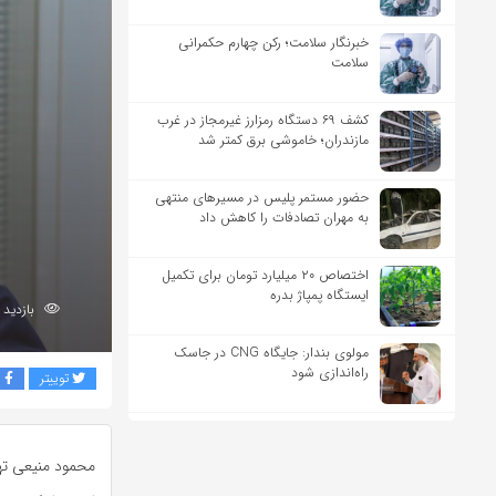
خبرنگار سلامت؛ رکن چهارم حکمرانی
سلامت
کشف ۶۹ دستگاه رمزارز غیرمجاز در غرب
مازندران؛ خاموشی برق کمتر شد
حضور مستمر پلیس در مسیرهای منتهی
به مهران تصادفات را کاهش داد
اختصاص ۲۰ میلیارد تومان برای تکمیل
ایستگاه پمپاژ بدره
بازدید 184
مولوی بندار: جایگاه CNG در جاسک
راه‌اندازی شود
توییتر
ف
محمود منیعی تهرا