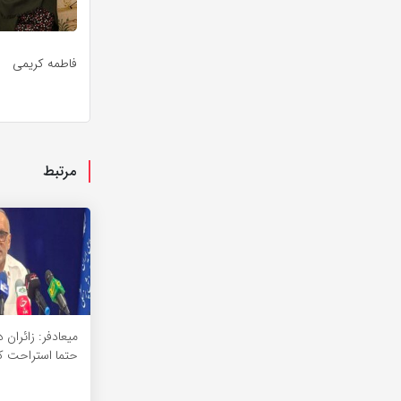
فاطمه کریمی
مرتبط
میعادفر: زائران
حتما استراحت ک