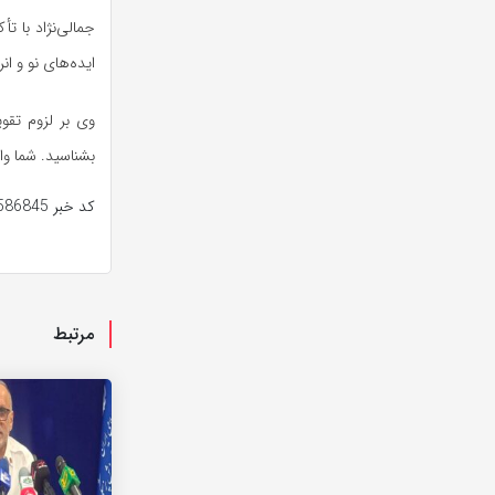
جمالی‌نژاد با ت
ایده‌های نو و ا
وی بر لزوم تقو
بشناسید. شما وا
کد خبر
586845
مرتبط