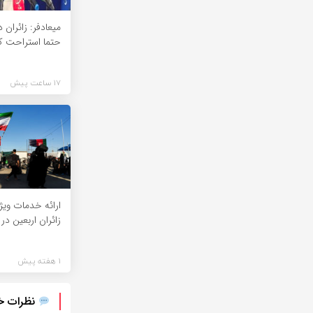
میعادفر: زائران
حتما استراحت ک
17 ساعت پیش
ارائه خدمات ویژه
زائران اربعین در م
1 هفته پیش
نظرات خود