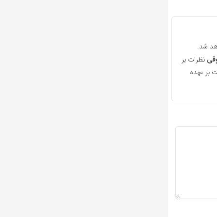
هد شد.
قی
نظرات بر
 بر عهده