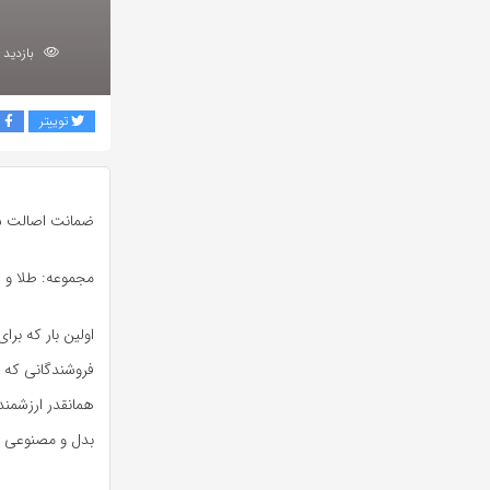
بازدید 681
توییتر
ف
ضمانت اصالت س
مجموعه: طلا و 
اولین بار که برا
فروشندگانی که ب
همانقدر ارزشمند
بدل و مصنوعی 