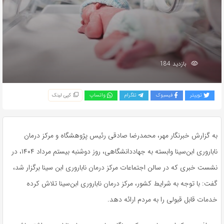
بازدید 184
توییتر
فیسبوک
تلگرام
واتساپ
کپی لینک
به گزارش خبرنگار مهر، محمدرضا صادقی رئیس پژوهشگاه و مرکز درمان
ناباروری ابن‌سینا وابسته به
جهاددانشگاهی
، روز دوشنبه بیستم مرداد ۱۴۰۴، در
نشست خبری که در سالن اجتماعات مرکز درمان ناباروری
ابن
سینا برگزار شد،
گفت: با توجه به شرایط کشور، مرکز درمان ناباروری ابن‌سینا تلاش کرده
خدمات قابل قبولی را به مردم ارائه دهد.