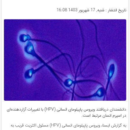
تاریخ انتشار : شنبه, 17 شهریور 1403 16:08
دانشمندان دریافتند ویروس پاپیلومای انسانی (HPV) با تغییرات آزاردهنده‌ای
در اسپرم انسان مرتبط است.
به گزارش ایسنا، ویروس پاپیلومای انسانی (HPV) مسئول اکثریت قریب به