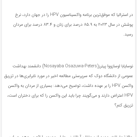
در استرالیا که موفق‌ترین برنامه واکسیناسیون HPV را در جهان دارد، نرخ
پوشش در سال ۲۰۲۳ به ۸۵.۹ درصد برای زنان و ۸۳.۴ درصد برای مردان
رسید.
نوسایابا اوسازووا پیترز(Nosayaba Osazuwa-Peters) دانشمند بهداشت
عمومی از دانشگاه دوک که سرپرستی مطالعه اخیر در مورد نابرابری‌ها در تزریق
واکسن HPV را بر عهده داشت، توضیح می‌دهد: بسیاری از مردان به واکسن
HPV اعتراض دارند و می‌گویند چرا باید این واکسن را که برای دختران است،
تزریق کنم؟
حالا تحقیقات جدید از محققان آرژانتینی دلیل جدیدی ارائه می‌دهد. در این