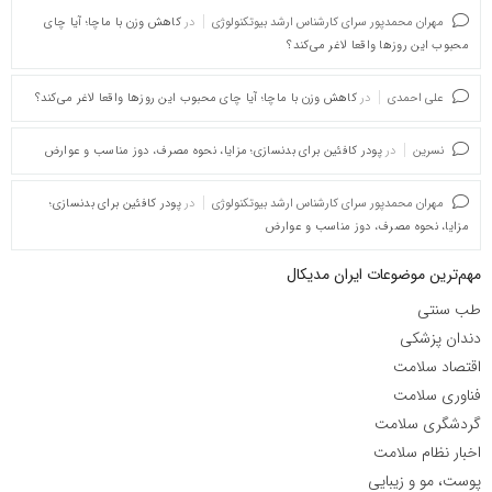
مهران محمدپور سرای کارشناس ارشد بیوتکنولوژی
در
کاهش وزن با ماچا؛ آیا چای
محبوب این روزها واقعا لاغر می‌کند؟
علی احمدی
در
کاهش وزن با ماچا؛ آیا چای محبوب این روزها واقعا لاغر می‌کند؟
نسرین
در
پودر کافئین برای بدنسازی؛ مزایا، نحوه مصرف، دوز مناسب و عوارض
مهران محمدپور سرای کارشناس ارشد بیوتکنولوژی
در
پودر کافئین برای بدنسازی؛
مزایا، نحوه مصرف، دوز مناسب و عوارض
مهم‌ترین موضوعات ایران مدیکال
طب سنتی
دندان پزشکی
اقتصاد سلامت
فناوری سلامت
گردشگری سلامت
اخبار نظام سلامت
پوست، مو و زیبایی