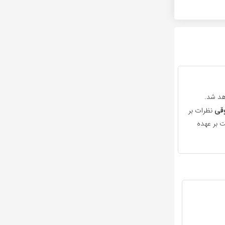
هد شد.
قی
نظرات بر
 بر عهده