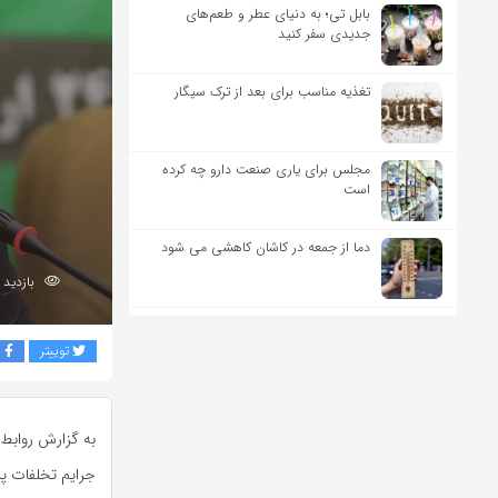
بابل تی؛ به دنیای عطر و طعم‌های
جدیدی سفر کنید
تغذیه مناسب برای بعد از ترک سیگار
مجلس برای یاری صنعت دارو چه کرده
است
دما از جمعه در کاشان کاهشی می شود
بازدید 296
توییتر
ف
به گزارش روابط 
جرایم تخلفات پز