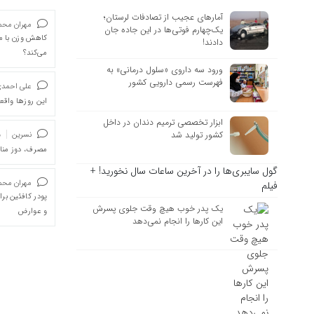
آمارهای عجیب از تصادفات لرستان؛
مهران محمد
یک‌چهارم فوتی‌ها در این جاده جان
کاهش وزن با ما
دادند!
می‌کند؟
ورود سه داروی «سلول درمانی» به
فهرست رسمی دارویی کشور
علی احمد
این روزها واقعا
ابزار تخصصی ترمیم دندان در داخل
کشور تولید شد
نسرین
د
مصرف، دوز من
گول سایبری‌ها را در آخرین ساعات سال نخورید! +
مهران محمد
فیلم
پودر کافئین بر
یک پدر خوب هیچ وقت جلوی پسرش
و عوارض
این کارها را انجام نمی‌دهد