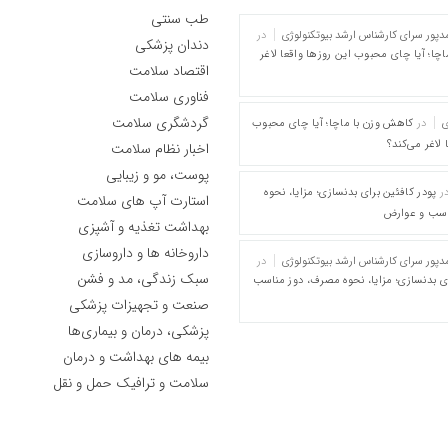
طب سنتی
پور سرای کارشناس ارشد بیوتکنولوژی
در
دندان پزشکی
چا؛ آیا چای محبوب این روزها واقعا لاغر
اقتصاد سلامت
فناوری سلامت
گردشگری سلامت
ی
در
کاهش وزن با ماچا؛ آیا چای محبوب
 لاغر می‌کند؟
اخبار نظام سلامت
پوست، مو و زیبایی
ر
پودر کافئین برای بدنسازی؛ مزایا، نحوه
استارت آپ های سلامت
اسب و عوارض
بهداشت تغذیه و آشپزی
داروخانه ها و داروسازی
پور سرای کارشناس ارشد بیوتکنولوژی
در
سبک زندگی، مد و فشن
ای بدنسازی؛ مزایا، نحوه مصرف، دوز مناسب
صنعت و تجهیزات پزشکی
پزشکی، درمان و بیماری‌ها
بیمه های بهداشت و درمان
سلامت و ترافیک حمل و نقل