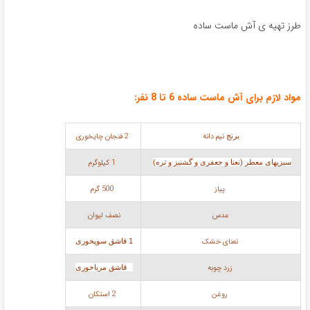
طرز تهیه ی آش ماست ساده
مواد لازم برای آش ماست ساده 6 تا 8 نفر:
نیم دانه
2 فنجان چايخوری
برنج
1 کیلوگرم
سبزیهای معطر (نعنا و جعفری و گشنيز و تره)
پياز
500 گرم
عدس
نصف لیوان
نعنای خشک
1 قاشق سوپخوری
زرد چوبه
1 قاشق مرباخوری
روغن
2 استکان