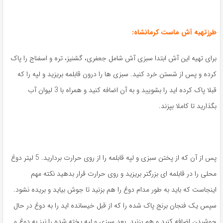
طرزتهیه آش ماست کرمانشاه:
برای تهیه این آش ابتدا سبزی آش شامل جعفری، گشنیز، تره و اسفناج را پاک
کرده و پس از شستن خرد کنید. سبزی ها را درون قابلمه بریزید و لپه را که
قبلا پاک کرده اید را بشویید و به آن اضافه کنید و همراه با 3 لیوان آب
بگذارید تا کاملا بپزند.
پس از آن که از پختن سبزی و لپه قابلمه را از روی حرارت بردارید. 5 لیتر دوغ
محلی را در قابلمه ای بزرگتر بریزید و روی حرارت قرار بدهید نکته مهم
اینجاست که باید به طور مدام دوغ را هم بزنید تا جوش بیاید و بریده نشود.
سپس یک فنجان برنج پاک شده را که از قبل خیسانده اید را به دوغ در حال
جوشیدن اضافه کنید و هم بزنید. بعد سبزی و لپه پخته شده را نیز به دوغ و