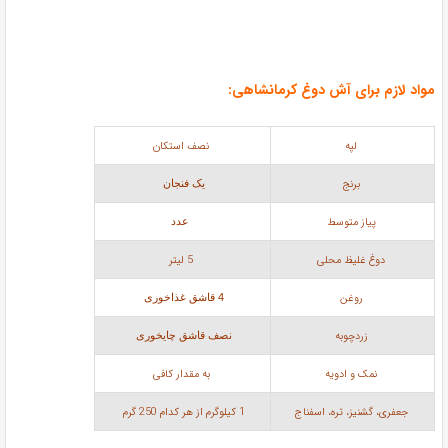
مواد لازم برای آش دوغ کرمانشاهی:
لپه
نصف استکان
برنج
یک فنجان
پیاز متوسط
2 عدد
دوغ غلیظ محلی
5 لیتر
روغن
4 قاشق غذاخوری
زردچوبه
نصف قاشق چایخوری
نمک و ادویه
به مقدار کافی
جعفری، گشنیز، تره، اسفناج
1 کیلوگرم از هر کدام 250 گرم