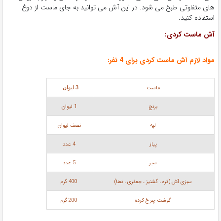
های متفاوتی طبخ می شود. در این آش می توانید به جای ماست از دوغ
استفاده کنید.
آش ماست کردی:
مواد لازم آش ماست کردی برای 4 نفر:
ماست
3 لیوان
برنج
1 لیوان
لپه
نصف لیوان
پیاز
4 عدد
سیر
5 عدد
سبزی آش (تره ، گشنیز ، جعفری ، نعنا)
400 گرم
گوشت چرخ کرده
200 گرم