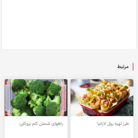
مرتبط
طرز تهیه رول لازانیا
راههای شستن کلم بروکلی