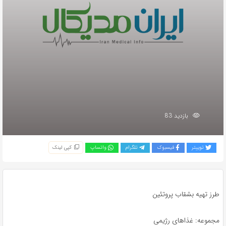
بازدید 83
توییتر
فیسبوک
تلگرام
واتساپ
کپی لینک
طرز تهیه بشقاب پروتئین
مجموعه: غذاهای رژیمی