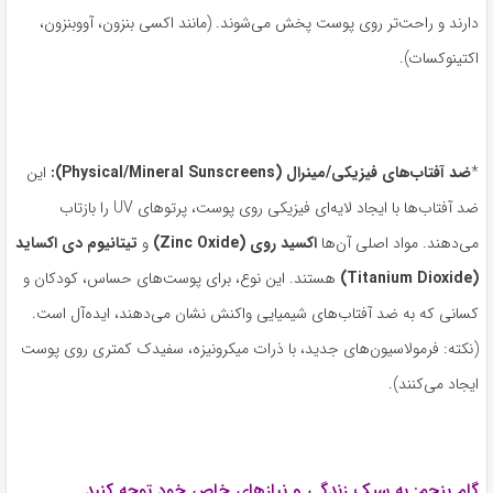
دارند و راحت‌تر روی پوست پخش می‌شوند. (مانند اکسی بنزون، آووبنزون،
اکتینوکسات).
*
ضد آفتاب‌های فیزیکی
/
مینرال
(Physical/Mineral Sunscreens):
این
ضد آفتاب‌ها با ایجاد لایه‌ای فیزیکی روی پوست، پرتوهای UV را بازتاب
می‌دهند. مواد اصلی آن‌ها
اکسید روی
(Zinc Oxide)
و
تیتانیوم دی اکساید
(Titanium Dioxide)
هستند. این نوع، برای پوست‌های حساس، کودکان و
کسانی که به ضد آفتاب‌های شیمیایی واکنش نشان می‌دهند، ایده‌آل است.
(نکته: فرمولاسیون‌های جدید، با ذرات میکرونیزه، سفیدک کمتری روی پوست
ایجاد می‌کنند).
گام پنجم: به سبک زندگی و نیازهای خاص خود توجه کنید
.