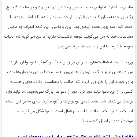
سلیمی با اشاره به اولین تجربه حضور زنده‌اش در آنتن رادیو در ساعت ۶ صبح
یک روز جمعه، بیان کرد: من با ترس از خواب بیدار شدم تا آرامش خودم را
حفظ کنم. سه چهار هفته
اینطور
بود. بزن و بکش. این کلمه ادبیات به همین
معناست. شما به من می‌گوئید توهم فاشیست دارم، اما من می‌گویم نه؛ ادبیات
خودم را دارم. ما این را با بچه‌ها حرف می‌زنیم.
وی با اشاره به فعالیت‌های اخیرش در زمان جنگ و گفتگو با نوجوانان افزود:
من در همین ایام جنگ با نوجوان‌ها بیرون رفتم. مخاطب من نوجوان‌ها بودند.
برای خودم این را خروجی کردم که اصالت با دعواست. یک دعوایی هست؛
کسی را از این دعوا نباید دور کرد. دور از دعواها، بزرگ نمی‌شوید. اما نباید وارد
نزاعات
بی‌هدف شد. نباید دنیای نوجوان‌ها را آلوده کرد. سری ماجرا این است:
اصالت با دعواست، اصالت با انسجام فعال است، دعوا شکل می‌گیرد، اما
موضوع دعوای اصیل کجاست؟
نظام تربیتی کشور فاقد سازوکار مشخص برای تربیت نوجوان است