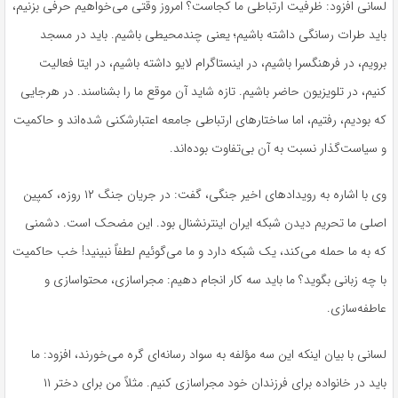
لسانی افزود: ظرفیت ارتباطی ما کجاست؟ امروز وقتی می‌خواهیم حرفی بزنیم،
باید
طرات
رسانگی داشته باشیم؛ یعنی
چندمحیطی
باشیم. باید در مسجد
برویم، در فرهنگسرا باشیم، در اینستاگرام
لایو
داشته باشیم، در
ایتا
فعالیت
کنیم، در تلویزیون حاضر باشیم. تازه شاید آن موقع ما را بشناسند. در هرجایی
که بودیم، رفتیم، اما ساختارهای ارتباطی جامعه
اعتبارشکنی
شده‌اند و حاکمیت
و سیاست‌گذار نسبت به آن بی‌تفاوت بوده‌اند.
وی با اشاره به رویدادهای اخیر جنگی، گفت: در جریان جنگ ۱۲ روزه، کمپین
اصلی ما تحریم دیدن شبکه ایران اینترنشنال بود. این مضحک است. دشمنی
که به ما حمله می‌کند، یک شبکه دارد و ما
می‌گوئیم
لطفاً نبینید!
خب
حاکمیت
با چه زبانی بگوید؟ ما باید سه کار انجام دهیم:
مجراسازی
،
محتواسازی
و
عاطفه‌سازی.
لسانی با بیان اینکه این سه
مؤلفه
به سواد رسانه‌ای گره می‌خورند، افزود: ما
باید در خانواده برای فرزندان خود
مجراسازی
کنیم. مثلاً من برای دختر ۱۱