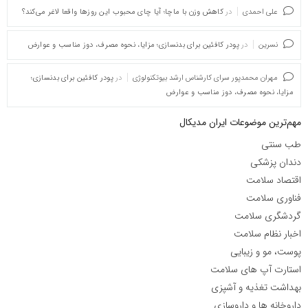
علی احمدی
در
کاهش وزن با ماچا؛ آیا چای محبوب این روزها واقعا لاغر می‌کند؟
نسرین
در
پودر کافئین برای بدنسازی؛ مزایا، نحوه مصرف، دوز مناسب و عوارض
مهران محمدپور سرای کارشناس ارشد بیوتکنولوژی
در
پودر کافئین برای بدنسازی؛
مزایا، نحوه مصرف، دوز مناسب و عوارض
مهم‌ترین موضوعات ایران مدیکال
طب سنتی
دندان پزشکی
اقتصاد سلامت
فناوری سلامت
گردشگری سلامت
اخبار نظام سلامت
پوست، مو و زیبایی
استارت آپ های سلامت
بهداشت تغذیه و آشپزی
داروخانه ها و داروسازی