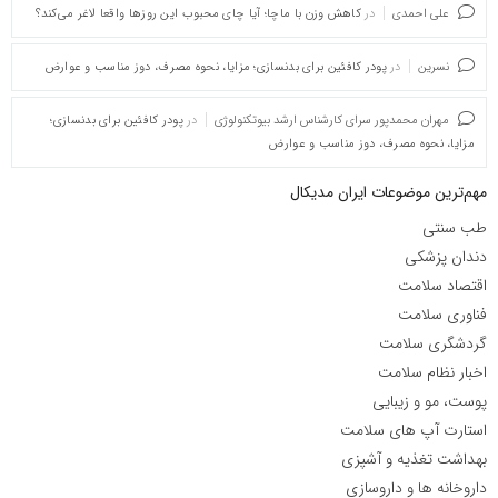
علی احمدی
در
کاهش وزن با ماچا؛ آیا چای محبوب این روزها واقعا لاغر می‌کند؟
نسرین
در
پودر کافئین برای بدنسازی؛ مزایا، نحوه مصرف، دوز مناسب و عوارض
مهران محمدپور سرای کارشناس ارشد بیوتکنولوژی
در
پودر کافئین برای بدنسازی؛
مزایا، نحوه مصرف، دوز مناسب و عوارض
مهم‌ترین موضوعات ایران مدیکال
طب سنتی
دندان پزشکی
اقتصاد سلامت
فناوری سلامت
گردشگری سلامت
اخبار نظام سلامت
پوست، مو و زیبایی
استارت آپ های سلامت
بهداشت تغذیه و آشپزی
داروخانه ها و داروسازی