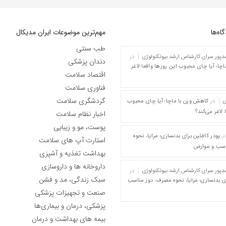
ه‌‌ها
مهم‌ترین موضوعات ایران مدیکال
طب سنتی
پور سرای کارشناس ارشد بیوتکنولوژی
در
دندان پزشکی
چا؛ آیا چای محبوب این روزها واقعا لاغر
اقتصاد سلامت
فناوری سلامت
گردشگری سلامت
ی
در
کاهش وزن با ماچا؛ آیا چای محبوب
 لاغر می‌کند؟
اخبار نظام سلامت
پوست، مو و زیبایی
ر
پودر کافئین برای بدنسازی؛ مزایا، نحوه
استارت آپ های سلامت
اسب و عوارض
بهداشت تغذیه و آشپزی
داروخانه ها و داروسازی
پور سرای کارشناس ارشد بیوتکنولوژی
در
سبک زندگی، مد و فشن
ای بدنسازی؛ مزایا، نحوه مصرف، دوز مناسب
صنعت و تجهیزات پزشکی
پزشکی، درمان و بیماری‌ها
بیمه های بهداشت و درمان