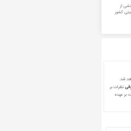
خشی از
تی کشور
هد شد.
قی
نظرات بر
 بر عهده