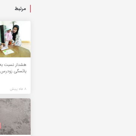
مرتبط
هشدار نسبت به 
یائسگی زودرس
8 ماه پیش